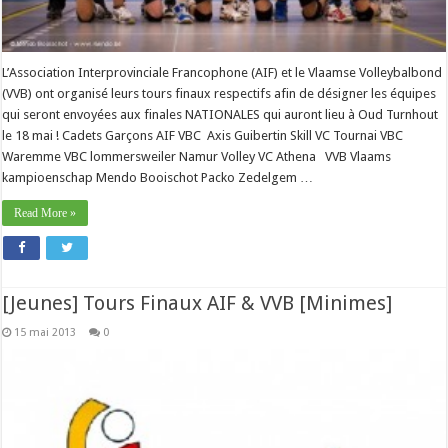
L’Association Interprovinciale Francophone (AIF) et le Vlaamse Volleybalbond
(VVB) ont organisé leurs tours finaux respectifs afin de désigner les équipes
qui seront envoyées aux finales NATIONALES qui auront lieu à Oud Turnhout
le 18 mai ! Cadets Garçons AIF VBC Axis Guibertin Skill VC Tournai VBC
Waremme VBC lommersweiler Namur Volley VC Athena VVB Vlaams
kampioenschap Mendo Booischot Packo Zedelgem …
Read More »
[Jeunes] Tours Finaux AIF & VVB [Minimes]
15 mai 2013
0