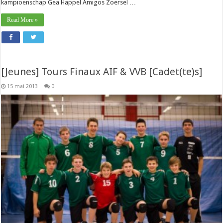
kampioenschap Gea Happel Amigos Zoersel …
Read More »
[Jeunes] Tours Finaux AIF & VVB [Cadet(te)s]
15 mai 2013
0