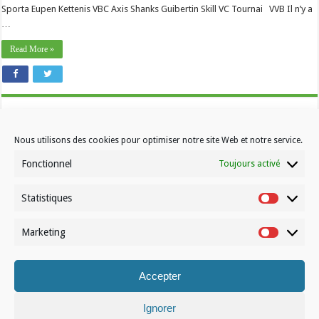
Sporta Eupen Kettenis VBC Axis Shanks Guibertin Skill VC Tournai VVB Il n’y a
…
Read More »
Nous utilisons des cookies pour optimiser notre site Web et notre service.
Fonctionnel
Toujours activé
Statistiques
Contactez-nous
Statistiqu
Choisissez votre formule d’abonnement
Marketing
Marketin
À propos de Volleynews
Accepter
© Volleynews.be
2026
Conditions générales
|
Déclaration de confidentialité
|
Cookies
|
Disclaimer
Ignorer