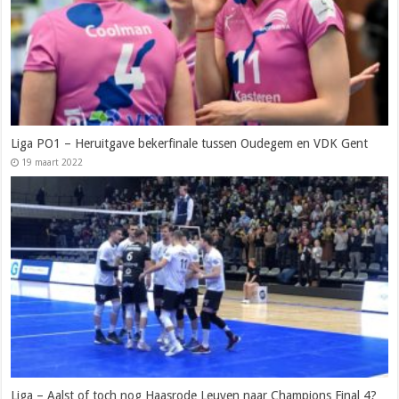
Liga PO1 – Heruitgave bekerfinale tussen Oudegem en VDK Gent
19 maart 2022
Liga – Aalst of toch nog Haasrode Leuven naar Champions Final 4?