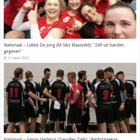
Nationaal – Lobke De Jong (M-Siks Blaasveld): “Zelf uit handen
gegeven”
17 maart 2022
Nationaal – Simon Declercq (Tievolley Tielt): “Rechtstreekse