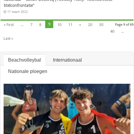
titelconfrontatie”
17 maart 2022
9
« First
...
7
8
10
11
»
20
30
Page 9 of 69
40
...
Last »
Beachvolleybal
Internationaal
Nationale ploegen