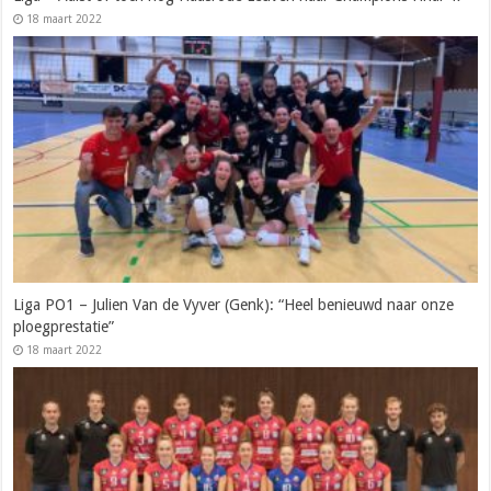
18 maart 2022
Liga PO1 – Julien Van de Vyver (Genk): “Heel benieuwd naar onze
ploegprestatie”
18 maart 2022