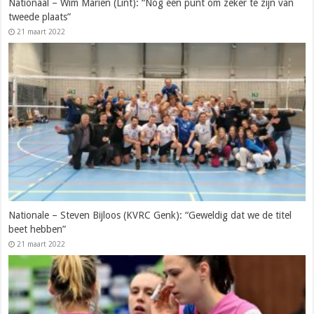
Nationaal – Wim Mariën (Lint): “Nog één punt om zeker te zijn van
tweede plaats”
21 maart 2022
Nationale – Steven Bijloos (KVRC Genk): “Geweldig dat we de titel
beet hebben”
21 maart 2022