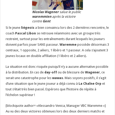
Nicolas Wagener
salue le public
waremmien
après la victoire
contre
Gent
Si le jeune
liégeois
a bien convaincu lors des 2 dernières rencontre, le
coach
Pascal Libon
se retrouve néanmoins avec un groupe très
restreint, surtout pour les entraînements durant lesquels les joueurs
doivent parfois jouer SANS passeur.
Waremme
possède désormais 3
centraux, 1 opposite, 2 ailiers, 1 libéro et 1 passeur. A cela s’ajoutent 3
jeunes locaux en double affiliation (1 libéro et 2 ailiers).
La situation est donc risquée puisqu’il n’y a aucune alternative possible
à la distribution. En cas de
day-off
ou de blessure de
Wagener
, ce
serait une catastrophe pour les
wawas
. Mais soyons positifs, il s’agit
d’une situation que le jeune joueur a déjà connu à
La Chaîne Orp
et
tout s’était très bien passé. Espérons que l’histoire de répète à
l’échelon supérieur !
[blockquote author= »Alessandro Venica, Manager VBC Waremme »]
Au vu des deux victoires obtenues lors des deux derniers matchs et