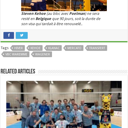
Steven Kehoe
(au bloc avec
Poelman
) ne sera
resté en
Belgique
que 90 jours, soit la durée de
son visa qui tardait à être renouvelé..
Tags
HIVER
KEHOE
KLANAC
MERCATO
TRANSFERT
VBC WAREMME
WAGENER
Related Articles