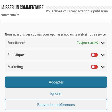
Laisser un commentaire
Vous devez
vous connecter
pour publier un
commentaire.
Nous utilisons des cookies pour optimiser notre site Web et notre service.
Fonctionnel
Toujours activé
Statistiques
Contactez-nous
Statistiqu
Choisissez votre formule d’abonnement
Marketing
Marketin
À propos de Volleynews
Accepter
© Volleynews.be
2026
Conditions générales
|
Déclaration de confidentialité
|
Cookies
|
Disclaimer
Ignorer
Français
Nederlands
Sauver les préférences