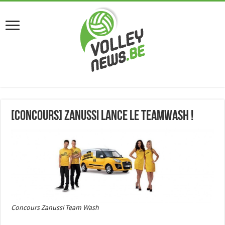
[Concours] ZANUSSI LANCE LE TEAMWASH !
Concours Zanussi Team Wash