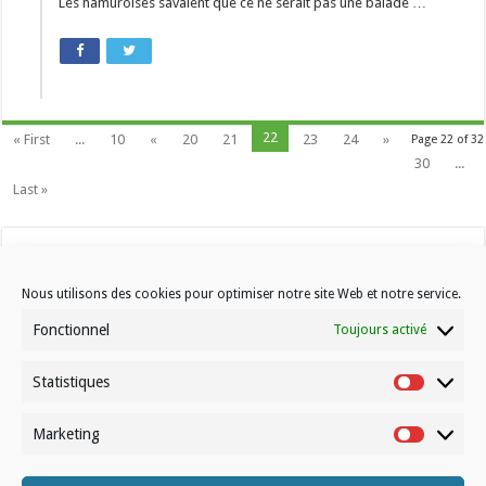
Les namuroises savaient que ce ne serait pas une balade …
22
« First
...
10
«
20
21
23
24
»
Page 22 of 32
30
...
Last »
Nous utilisons des cookies pour optimiser notre site Web et notre service.
Fonctionnel
Toujours activé
Statistiques
Contactez-nous
Statistiqu
Choisissez votre formule d’abonnement
Marketing
Marketin
À propos de Volleynews