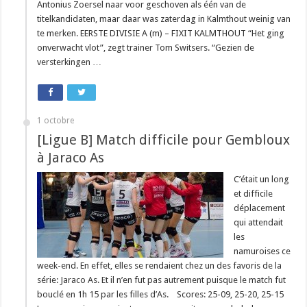
Antonius Zoersel naar voor geschoven als één van de
titelkandidaten, maar daar was zaterdag in Kalmthout weinig van
te merken. EERSTE DIVISIE A (m) – FIXIT KALMTHOUT “Het ging
onverwacht vlot”, zegt trainer Tom Switsers. “Gezien de
versterkingen …
1 octobre
[Ligue B] Match difficile pour Gembloux
à Jaraco As
C’était un long
et difficile
déplacement
qui attendait
les
namuroises ce
week-end. En effet, elles se rendaient chez un des favoris de la
série: Jaraco As. Et il n’en fut pas autrement puisque le match fut
bouclé en 1h 15 par les filles d’As. Scores: 25-09, 25-20, 25-15