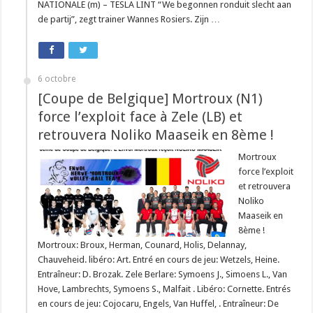
NATIONALE (m) – TESLA LINT “We begonnen ronduit slecht aan
de partij”, zegt trainer Wannes Rosiers. Zijn …
6 octobre
[Coupe de Belgique] Mortroux (N1)
force l’exploit face à Zele (LB) et
retrouvera Noliko Maaseik en 8ème !
Mortroux
force l’exploit
et retrouvera
Noliko
Maaseik en
8ème !
Mortroux: Broux, Herman, Counard, Holis, Delannay,
Chauveheid. libéro: Art. Entré en cours de jeu: Wetzels, Heine.
Entraîneur: D. Brozak. Zele Berlare: Symoens J., Simoens L., Van
Hove, Lambrechts, Symoens S., Malfait . Libéro: Cornette. Entrés
en cours de jeu: Cojocaru, Engels, Van Huffel, . Entraîneur: De