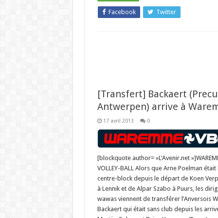
Facebook
Twitter
[Transfert] Backaert (Prec
Antwerpen) arrive à War
17 avril 2013
0
[blockquote author= »L’Avenir.net »]WARE
VOLLEY-BALL Alors que Arne Poelman était l
centre-block depuis le départ de Koen Ver
à Lennik et de Alpar Szabo à Puurs, les diri
wawas viennent de transférer l’Anversois 
Backaert qui était sans club depuis les arri