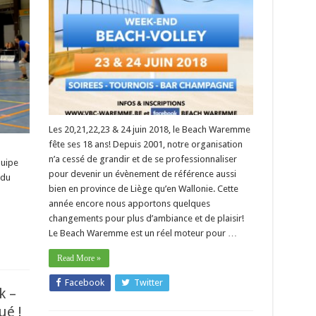
–
Wim
Mariën
(Lint)
:
« Nous
devrons
être
très
bons
pour
battre
Waremme ».
Les 20,21,22,23 & 24 juin 2018, le Beach Waremme
fête ses 18 ans! Depuis 2001, notre organisation
n’a cessé de grandir et de se professionnaliser
quipe
pour devenir un évènement de référence aussi
 du
bien en province de Liège qu’en Wallonie. Cette
année encore nous apportons quelques
changements pour plus d’ambiance et de plaisir!
Le Beach Waremme est un réel moteur pour …
Read More »
Facebook
Twitter
k –
ué !