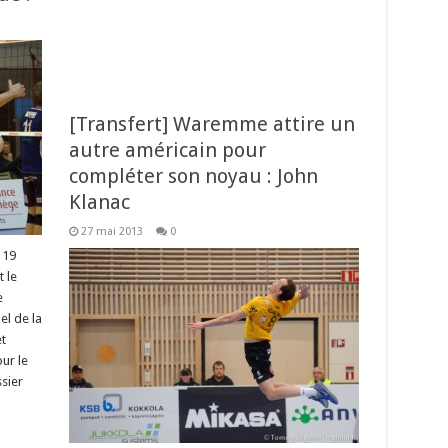
[Transfert] Waremme attire un
autre américain pour
compléter son noyau : John
Klanac
27 mai 2013
0
 19
 le
e
el de la
t
ur le
sier