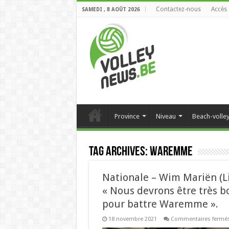
Contactez-nous
Accès 
SAMEDI , 8 AOÛT 2026
Province
Niveau
Beach-volle
Tag Archives:
waremme
Nationale – Wim Mariën (Li
« Nous devrons être très b
pour battre Waremme ».
18 novembre 2021
Commentaires fermé