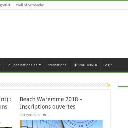
gratuit
Wall of Sympathy
y
Equipes nationales
International
S’ABONNER
Login
nt) :
Beach Waremme 2018 –
ons
Inscriptions ouvertes
4 avril 2018
1
sur
s
Nationale