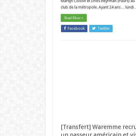
Martijn Colson et Dries Heyrman (Puurs) au 
club de la métropole. Ayant 24 ans… lundi
Read More »
Facebook
Twitter
[Transfert] Waremme recr
un passeur américain et vi