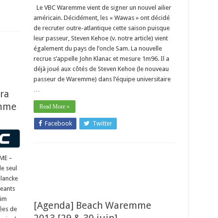
Le VBC Waremme vient de signer un nouvel ailier
américain. Décidément, les « Wawas » ont décidé
de recruter outre-atlantique cette saison puisque
leur passeur, Steven Kehoe (v. notre article) vient
également du pays de l’oncle Sam. La nouvelle
recrue s’appelle John Klanac et mesure 1m96. Il a
déjà joué aux côtés de Steven Kehoe (le nouveau
passeur de Waremme) dans l’équipe universitaire
…
ura
emme
Read More »
Facebook
Twitter
MME –
e seul
plancke
geants
Wim
[Agenda] Beach Waremme
vées de