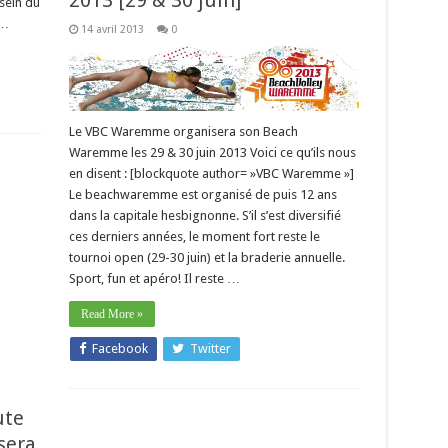
2013 [29 & 30 juin]
sein du
 …
14 avril 2013
0
Le VBC Waremme organisera son Beach
Waremme les 29 & 30 juin 2013 Voici ce qu’ils nous
en disent : [blockquote author= »VBC Waremme »]
Le beachwaremme est organisé de puis 12 ans
dans la capitale hesbignonne. S’il s’est diversifié
ces derniers années, le moment fort reste le
tournoi open (29-30 juin) et la braderie annuelle.
Sport, fun et apéro! Il reste …
Read More »
Facebook
Twitter
ute
sera