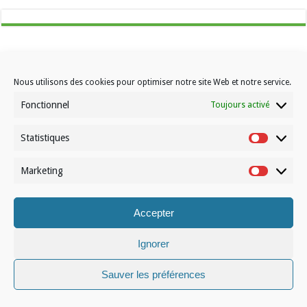
Nous utilisons des cookies pour optimiser notre site Web et notre service.
Fonctionnel
Toujours activé
Contactez-nous
Choisissez votre formule d’abonnement
Statistiques
Statistiqu
À propos de Volleynews
Marketing
Marketin
© Volleynews.be
2026
Conditions générales
|
Déclaration de confidentialité
|
Cookies
|
Disclaimer
Accepter
Français
Nederlands
Ignorer
Sauver les préférences