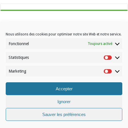
Nous utilisons des cookies pour optimiser notre site Web et notre service.
Fonctionnel
Toujours activé
Contactez-nous
Choisissez votre formule d’abonnement
Statistiques
Statistiqu
À propos de Volleynews
Marketing
Marketin
© Volleynews.be
2026
Conditions générales
|
Déclaration de confidentialité
|
Cookies
|
Disclaimer
Accepter
Français
Nederlands
Ignorer
Sauver les préférences