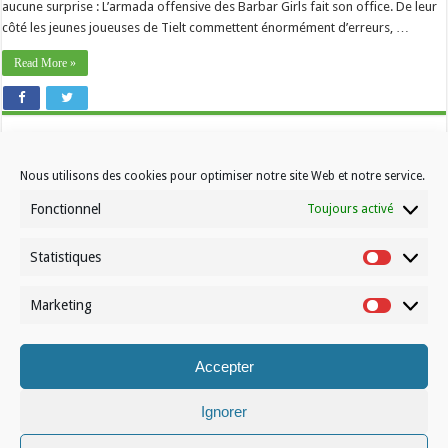
aucune surprise : L’armada offensive des Barbar Girls fait son office. De leur
côté les jeunes joueuses de Tielt commettent énormément d’erreurs, …
Read More »
Nous utilisons des cookies pour optimiser notre site Web et notre service.
Fonctionnel
Toujours activé
Statistiques
Contactez-nous
Statistiqu
Choisissez votre formule d’abonnement
Marketing
Marketin
À propos de Volleynews
Accepter
© Volleynews.be
2026
Conditions générales
|
Déclaration de confidentialité
|
Cookies
|
Disclaimer
Ignorer