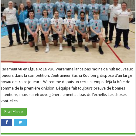
hargne
est
bien
plus
grande
que
la
saison
dernière”
Rarement vu en Ligue A: Le VBC Waremme lance pas moins de huit nouveaux
joueurs dans la compétition. L’entraîneur Sacha Koulberg dispose d’un large
noyau de treize joueurs. Waremme depuis un certain temps déjà la bête de
somme de la première division. L’équipe fait toujours preuve de bonnes
intentions, mais se retrouve généralement au bas de l’échelle. Les choses
vont-elles …
Read More »