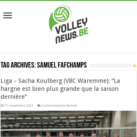
Tag Archives:
Samuel Fafchamps
Liga – Sacha Koulberg (VBC Waremme): “La
hargne est bien plus grande que la saison
dernière”
sur
11 novembre 2021
Commentaires fermés
Liga
–
Sacha
Koulberg
(VBC
Waremme):
“La