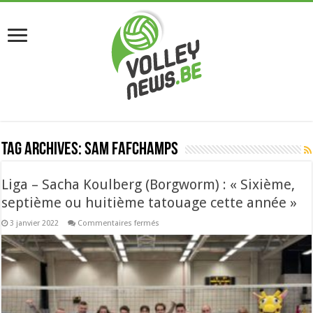
Tag Archives:
Sam Fafchamps
Liga – Sacha Koulberg (Borgworm) : « Sixième,
septième ou huitième tatouage cette année »
sur
3 janvier 2022
Commentaires fermés
Liga
–
Sacha
Koulberg
(Borgworm)
:
« Sixième,
septième
ou