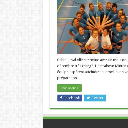
(
:
S
Cristal Jeval Alken termine avec un mois de
décembre très chargé. L'entraîneur Minten 
équipe espèrent atteindre leur meilleur niv
préparation.
Read More »
Facebook
Twitter