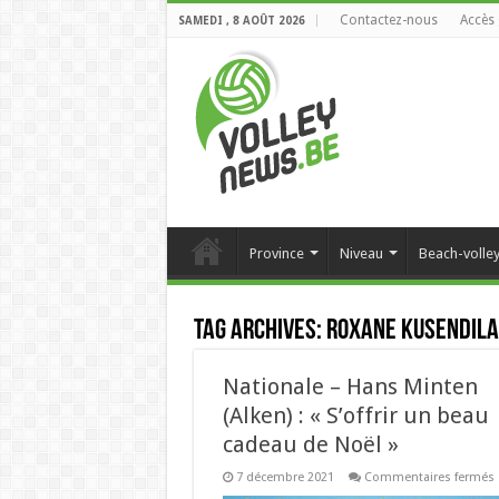
Contactez-nous
Accès 
SAMEDI , 8 AOÛT 2026
Province
Niveau
Beach-volle
Tag Archives:
Roxane Kusendila
Nationale – Hans Minten
(Alken) : « S’offrir un beau
cadeau de Noël »
7 décembre 2021
Commentaires fermés