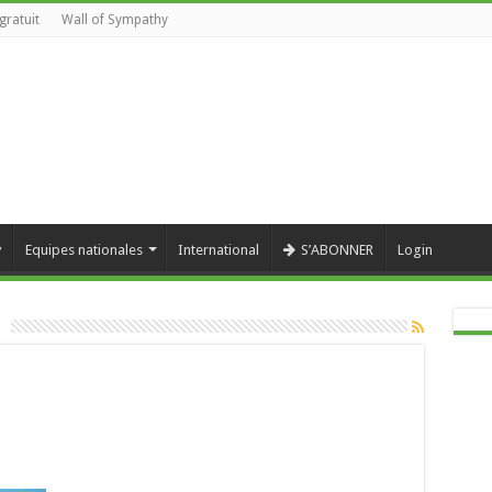
gratuit
Wall of Sympathy
y
Equipes nationales
International
S’ABONNER
Login
sur
Nationale