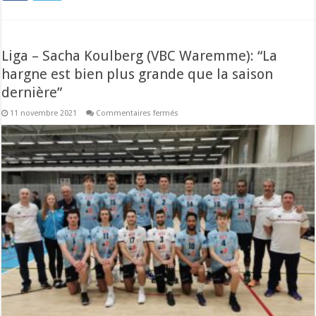
Liga – Sacha Koulberg (VBC Waremme): “La
hargne est bien plus grande que la saison
dernière”
sur
11 novembre 2021
Commentaires fermés
Liga
–
Sacha
Koulberg
(VBC
Waremme):
“La
hargne
est
bien
plus
grande
que
la
saison
dernière”