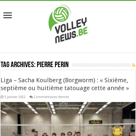
Tag Archives:
Pierre Perin
Liga – Sacha Koulberg (Borgworm) : « Sixième,
septième ou huitième tatouage cette année »
sur
3 janvier 2022
Commentaires fermés
Liga
–
Sacha
Koulberg
(Borgworm)
:
« Sixième,
septième
ou