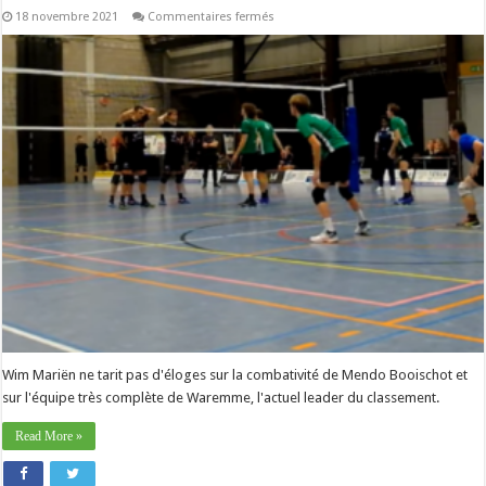
sur
18 novembre 2021
Commentaires fermés
Nationale
–
Wim
Mariën
(Lint)
:
« Nous
devrons
être
très
bons
pour
battre
Waremme ».
Wim Mariën ne tarit pas d'éloges sur la combativité de Mendo Booischot et
sur l'équipe très complète de Waremme, l'actuel leader du classement.
Read More »