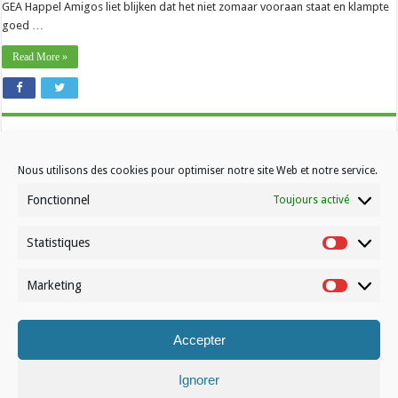
GEA Happel Amigos liet blijken dat het niet zomaar vooraan staat en klampte
goed …
Read More »
Nous utilisons des cookies pour optimiser notre site Web et notre service.
Fonctionnel
Toujours activé
Statistiques
Contactez-nous
Statistiqu
Choisissez votre formule d’abonnement
Marketing
Marketin
À propos de Volleynews
Accepter
© Volleynews.be
2026
Conditions générales
|
Déclaration de confidentialité
|
Cookies
|
Disclaimer
Ignorer