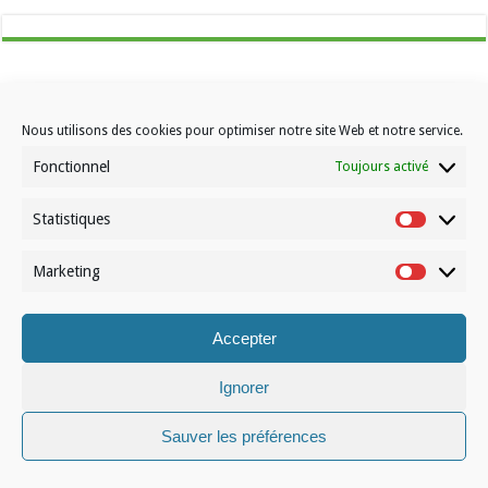
Nous utilisons des cookies pour optimiser notre site Web et notre service.
Fonctionnel
Toujours activé
Contactez-nous
Choisissez votre formule d’abonnement
Statistiques
Statistiqu
À propos de Volleynews
Marketing
Marketin
© Volleynews.be
2026
Conditions générales
|
Déclaration de confidentialité
|
Cookies
|
Disclaimer
Accepter
Français
Nederlands
Ignorer
Sauver les préférences