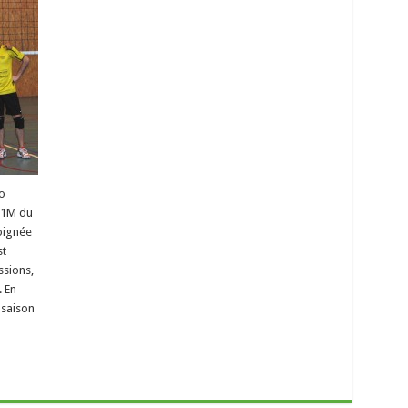
o
 P1M du
oignée
st
ssions,
. En
 saison