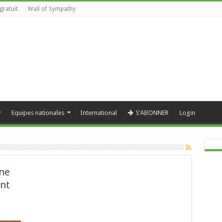
gratuit
Wall of Sympathy
y
Equipes nationales
International
S’ABONNER
Login
nne
ent