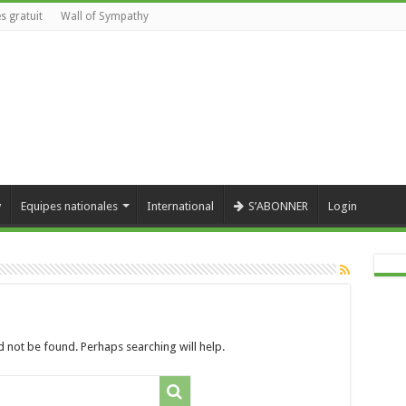
s gratuit
Wall of Sympathy
y
Equipes nationales
International
S’ABONNER
Login
 not be found. Perhaps searching will help.