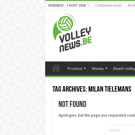
Contactez-nous
Accè
VENDREDI , 7 AOÛT 2026
Province
Niveau
Beach-volle
Tag Archives:
Milan Tielemans
Not Found
Apologies, but the page you requested could