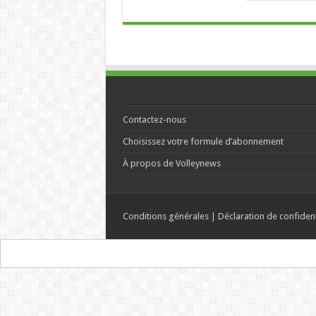
Contactez-nous
Choisissez votre formule d’abonnement
À propos de Volleynews
Conditions générales
|
Déclaration de confident