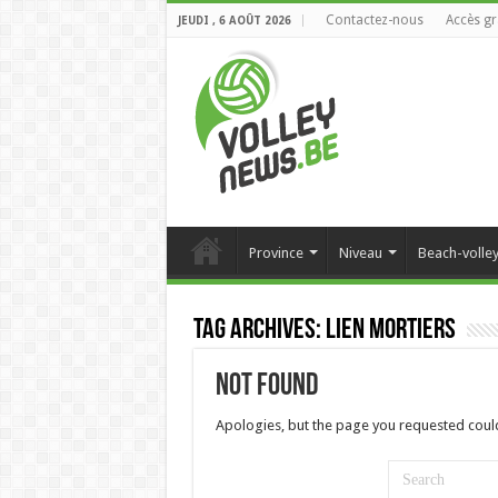
Contactez-nous
Accès gr
JEUDI , 6 AOÛT 2026
Province
Niveau
Beach-volle
Tag Archives:
Lien Mortiers
Not Found
Apologies, but the page you requested could