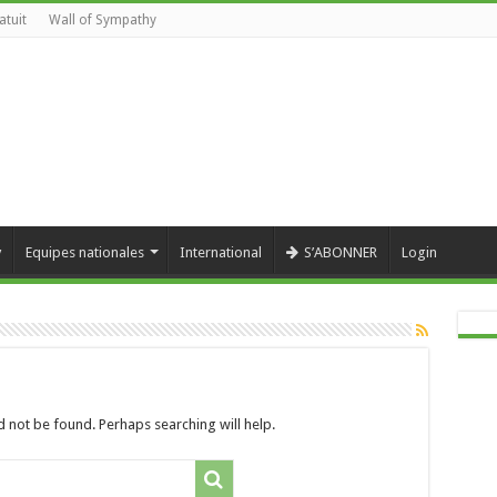
atuit
Wall of Sympathy
y
Equipes nationales
International
S’ABONNER
Login
 not be found. Perhaps searching will help.