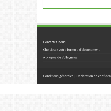
Contactez-nous
Choisissez votre formule d’abonnement
À propos de Volleynews
Conditions générales
|
Déclaration de confident