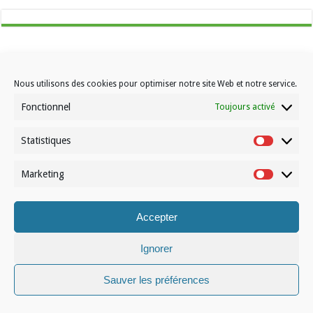
Nous utilisons des cookies pour optimiser notre site Web et notre service.
Fonctionnel
Toujours activé
Contactez-nous
Choisissez votre formule d’abonnement
Statistiques
Statistiqu
À propos de Volleynews
Marketing
Marketin
© Volleynews.be
2026
Conditions générales
|
Déclaration de confidentialité
|
Cookies
|
Disclaimer
Accepter
Français
Nederlands
Ignorer
Sauver les préférences