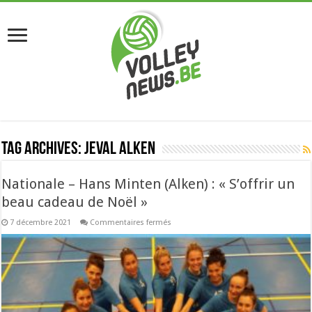
Tag Archives:
Jeval Alken
Nationale – Hans Minten (Alken) : « S’offrir un
beau cadeau de Noël »
sur
7 décembre 2021
Commentaires fermés
Nationale
–
Hans
Minten
(Alken)
:
«
S’offrir
un