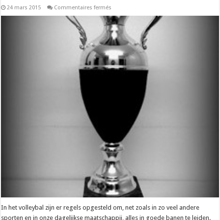
sur
24 mars 2015
Commentaires fermés
Hoeveel
duidelijker
moet
een
reglement
nog
zijn?
In het volleybal zijn er regels opgesteld om, net zoals in zo veel andere
sporten en in onze dagelijkse maatschappij, alles in goede banen te leiden.