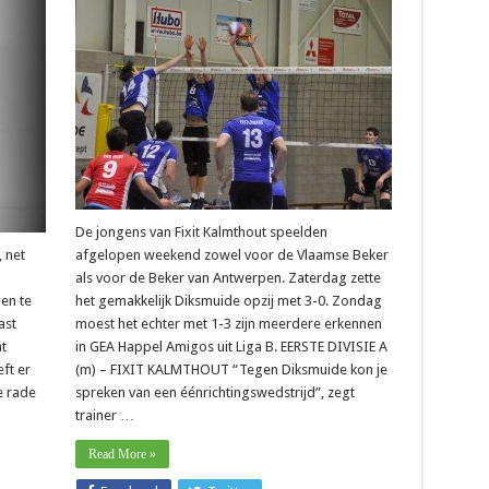
ement
De jongens van Fixit Kalmthout speelden
, net
afgelopen weekend zowel voor de Vlaamse Beker
als voor de Beker van Antwerpen. Zaterdag zette
en te
het gemakkelijk Diksmuide opzij met 3-0. Zondag
ast
moest het echter met 1-3 zijn meerdere erkennen
t
in GEA Happel Amigos uit Liga B. EERSTE DIVISIE A
ft er
(m) – FIXIT KALMTHOUT “Tegen Diksmuide kon je
te rade
spreken van een éénrichtingswedstrijd”, zegt
trainer …
Read More »