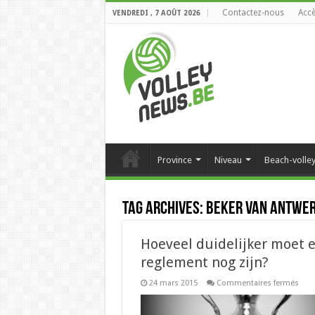
Contactez-nous
Accè
VENDREDI , 7 AOÛT 2026
Province
Niveau
Beach-volle
Tag Archives:
Beker van Antwe
Hoeveel duidelijker moet 
reglement nog zijn?
sur
24 mars 2015
Commentaires fermés
Hoev
duid
moe