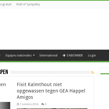
s gratuit
Wall of Sympathy
y
Equipes nationales
International
S’ABONNER
Login
rpen
een
Fixit Kalmthout niet
opgewassen tegen GEA Happel
Amigos
eel
elijker
7 octobre 2014
0
t