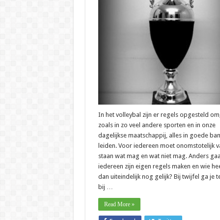
een
regl
nog
zijn?
In het volleybal zijn er regels opgesteld om
zoals in zo veel andere sporten en in onze
dagelijkse maatschappij, alles in goede ban
leiden. Voor iedereen moet onomstotelijk v
staan wat mag en wat niet mag. Anders gaa
iedereen zijn eigen regels maken en wie hee
dan uiteindelijk nog gelijk? Bij twijfel ga je 
bij …
Read More »