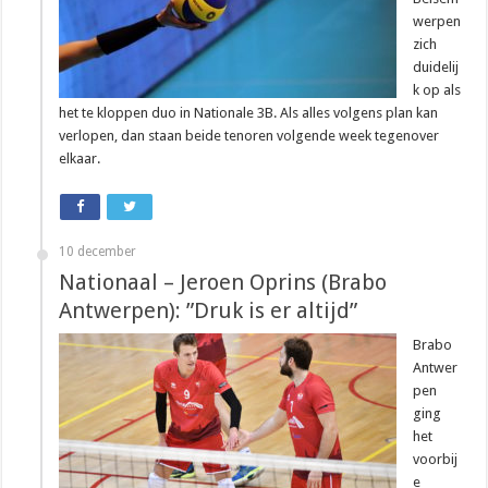
werpen
zich
duidelij
k op als
het te kloppen duo in Nationale 3B. Als alles volgens plan kan
verlopen, dan staan beide tenoren volgende week tegenover
elkaar.
10 december
Nationaal – Jeroen Oprins (Brabo
Antwerpen): ”Druk is er altijd”
Brabo
Antwer
pen
ging
het
voorbij
e