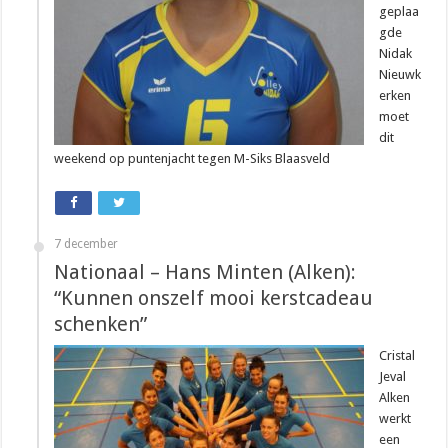
geplaa
gde
Nidak
Nieuwk
erken
moet
dit
weekend op puntenjacht tegen M-Siks Blaasveld
7 december
Nationaal – Hans Minten (Alken):
“Kunnen onszelf mooi kerstcadeau
schenken”
Cristal
Jeval
Alken
werkt
een