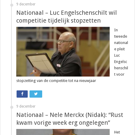
9 december
Nationaal – Luc Engelschenschilt wil
competitie tijdelijk stopzetten
In
tweede
national
e pleit
Luc
Engelsc
henschil
t voor
stopzetting van de competitie tot na nieuwjaar
9 december
Nationaal – Nele Merckx (Nidak): “Rust
kwam vorige week erg ongelegen”
Het