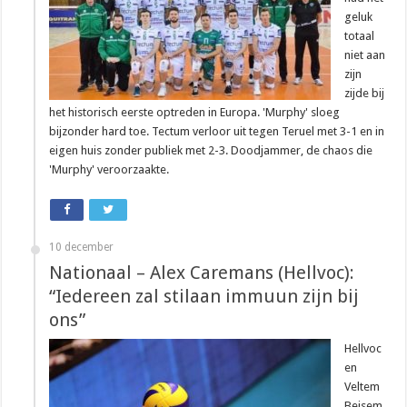
geluk
totaal
niet aan
zijn
zijde bij
het historisch eerste optreden in Europa. 'Murphy' sloeg
bijzonder hard toe. Tectum verloor uit tegen Teruel met 3-1 en in
eigen huis zonder publiek met 2-3. Doodjammer, de chaos die
'Murphy' veroorzaakte.
10 december
Nationaal – Alex Caremans (Hellvoc):
“Iedereen zal stilaan immuun zijn bij
ons”
Hellvoc
en
Veltem
Beisem