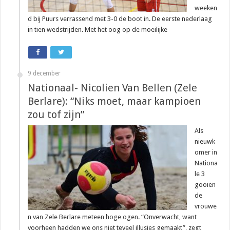
weeken
d bij Puurs verrassend met 3-0 de boot in. De eerste nederlaag
in tien wedstrijden. Met het oog op de moeilijke
9 december
Nationaal- Nicolien Van Bellen (Zele
Berlare): “Niks moet, maar kampioen
zou tof zijn”
Als
nieuwk
omer in
Nationa
le 3
gooien
de
vrouwe
n van Zele Berlare meteen hoge ogen. “Onverwacht, want
voorheen hadden we ons niet teveel illusies gemaakt”, zegt