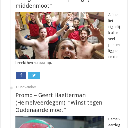
middenmoot”
Aalter
liet
eigenlij
k al te
veel
punten
liggen
en dat
breekt hen nu zuur op.
18 november
Promo – Geert Haelterman
(Hemelveerdegem): “Winst tegen
Oudenaarde moet”
Hemelv
eerdeg