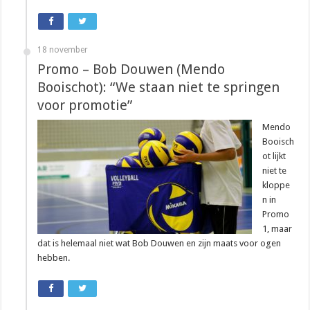
18 november
Promo – Bob Douwen (Mendo
Booischot): “We staan niet te springen
voor promotie”
Mendo
Booisch
ot lijkt
niet te
kloppe
n in
Promo
1, maar
dat is helemaal niet wat Bob Douwen en zijn maats voor ogen
hebben.