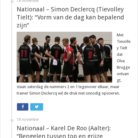
18 november
Nationaal – Simon Declercq (Tievolley
Tielt): “Vorm van de dag kan bepalend
zijn”
Met
Tievolle
y Tielt
dat
Olva
Brugge
ontvan
gt,
staan zaterdag de nummers 2 en 1 tegenover elkaar, maar
trainer Simon Declercq wil de druk niet onnodig opvoeren.
18 november
Nationaal – Karel De Roo (Aalter):
“Bengelen tussen top en grijze