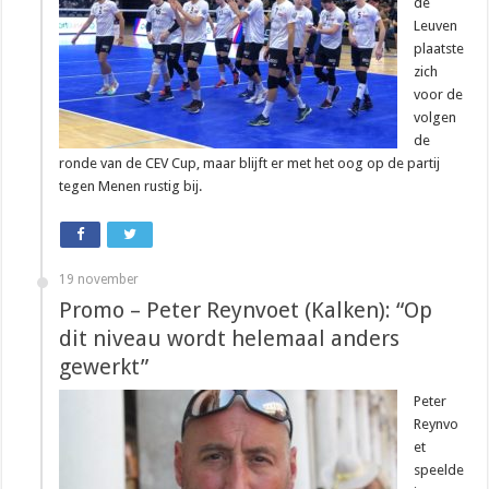
de
Leuven
plaatste
zich
voor de
volgen
de
ronde van de CEV Cup, maar blijft er met het oog op de partij
tegen Menen rustig bij.
19 november
Promo – Peter Reynvoet (Kalken): “Op
dit niveau wordt helemaal anders
gewerkt”
Peter
Reynvo
et
speelde