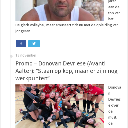
jaren
aan de
top van
het
Belgisch volleybal, maar amuseert zich nu met de opleiding van
jongeren.
19 november
Promo – Donovan Devriese (Avanti
Aalter): “Staan op kop, maar er zijn nog
werkpunten”
Donova
n
Devries
e over
de
must,
de