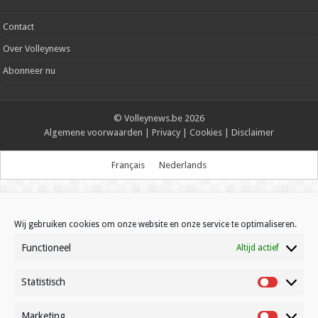
Contact
Over Volleynews
Abonneer nu
© Volleynews.be
2026
Algemene voorwaarden
|
Privacy
|
Cookies
|
Disclaimer
Français
Nederlands
Wij gebruiken cookies om onze website en onze service te optimaliseren.
Functioneel
Altijd actief
Statistisch
Statistisc
Marketing