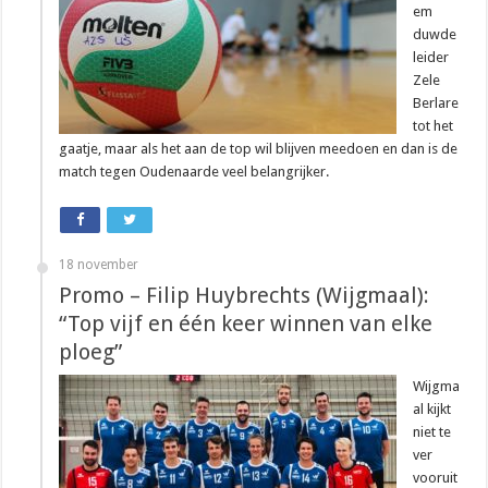
em
duwde
leider
Zele
Berlare
tot het
gaatje, maar als het aan de top wil blijven meedoen en dan is de
match tegen Oudenaarde veel belangrijker.
18 november
Promo – Filip Huybrechts (Wijgmaal):
“Top vijf en één keer winnen van elke
ploeg”
Wijgma
al kijkt
niet te
ver
vooruit