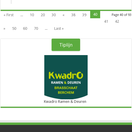
40
« First
...
10
20
30
«
38
39
Page 40 of 93
41
42
»
50
60
70
...
Last »
Tiplijn
Kwadro Ramen & Deuren