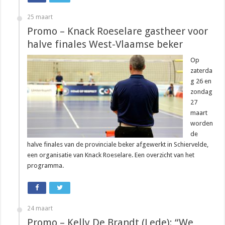
25 maart
Promo – Knack Roeselare gastheer voor
halve finales West-Vlaamse beker
Op
zaterda
g 26 en
zondag
27
maart
worden
de
halve finales van de provinciale beker afgewerkt in Schiervelde,
een organisatie van Knack Roeselare. Een overzicht van het
programma.
24 maart
Promo – Kelly De Brandt (Lede): “We