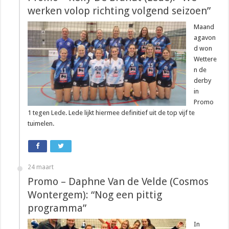
werken volop richting volgend seizoen”
Maand
agavon
d won
Wettere
n de
derby
in
Promo
1 tegen Lede. Lede lijkt hiermee definitief uit de top vijf te
tuimelen.
24 maart
Promo – Daphne Van de Velde (Cosmos
Wontergem): “Nog een pittig
programma”
In