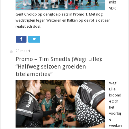
mikt
VDK
Gent C volop op de vijfde plaats in Promo 1. Met nog
wedstrijden tegen Wetteren en Kalken op de rol is dat een
realistisch doel.
23 maart
Promo – Tim Smedts (Wegi Lille):
“Halfweg seizoen groeiden
titelambities”
Wegi
Lille
kroond
e zich
het
voorbij
e
weeken