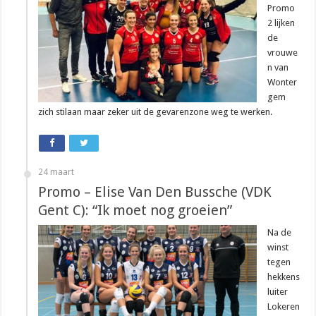
Promo
2 lijken
de
vrouwe
n van
Wonter
gem
zich stilaan maar zeker uit de gevarenzone weg te werken.
24 maart
Promo – Elise Van Den Bussche (VDK
Gent C): “Ik moet nog groeien”
Na de
winst
tegen
hekkens
luiter
Lokeren