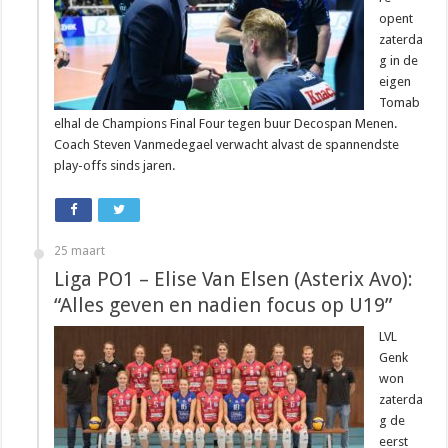
opent
zaterda
g in de
eigen
Tomab
elhal de Champions Final Four tegen buur Decospan Menen.
Coach Steven Vanmedegael verwacht alvast de spannendste
play-offs sinds jaren.
25 maart
Liga PO1 – Elise Van Elsen (Asterix Avo):
“Alles geven en nadien focus op U19”
LVL
Genk
won
zaterda
g de
eerst