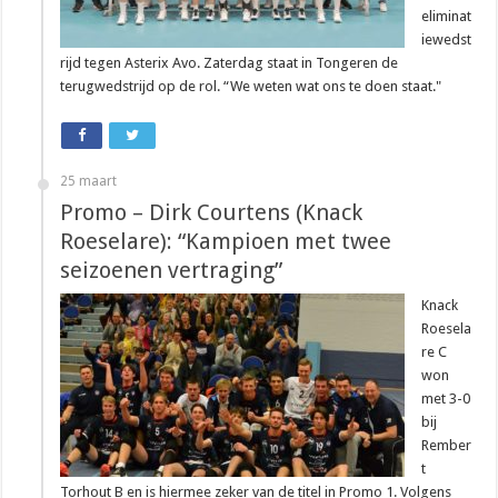
eliminat
iewedst
rijd tegen Asterix Avo. Zaterdag staat in Tongeren de
terugwedstrijd op de rol. “We weten wat ons te doen staat."
25 maart
Promo – Dirk Courtens (Knack
Roeselare): “Kampioen met twee
seizoenen vertraging”
Knack
Roesela
re C
won
met 3-0
bij
Rember
t
Torhout B en is hiermee zeker van de titel in Promo 1. Volgens