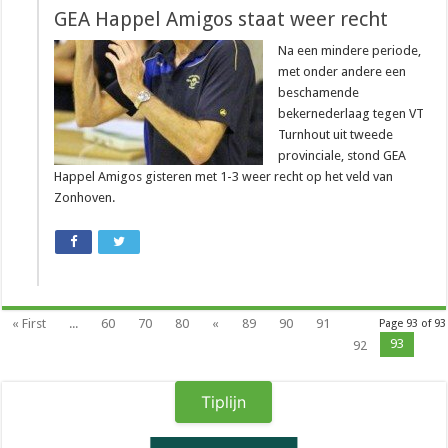
GEA Happel Amigos staat weer recht
Na een mindere periode,
met onder andere een
beschamende
bekernederlaag tegen VT
Turnhout uit tweede
provinciale, stond GEA
Happel Amigos gisteren met 1-3 weer recht op het veld van
Zonhoven.
« First
...
60
70
80
«
89
90
91
Page 93 of 93
93
92
Tiplijn