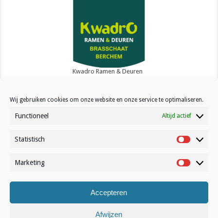
Kwadro Ramen & Deuren
Wij gebruiken cookies om onze website en onze service te optimaliseren.
Functioneel
Altijd actief
Statistisch
Contact
Statistisc
Over Volleynews
Marketing
Marketin
Abonneer nu
Accepteren
© Volleynews.be
2026
Algemene voorwaarden
|
Privacy
|
Cookies
|
Disclaimer
Afwijzen