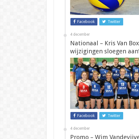
Facebook
Twitter
4 december
Nationaal – Kris Van Box
wijzigingen sloegen aan
Facebook
Twitter
4 december
Promo – Wim Vandevijve