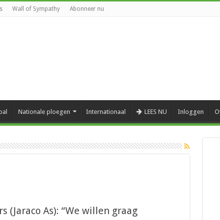
s
Wall of Sympathy
Abonneer nu
bal
Nationale ploegen
Internationaal
LEES NU
Inloggen
O
 (Jaraco As): “We willen graag