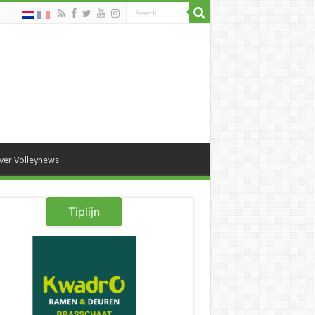
ver Volleynews
Tiplijn