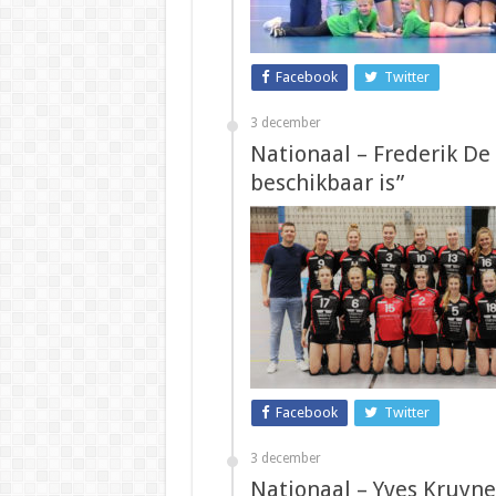
Facebook
Twitter
3 december
Nationaal – Frederik De
beschikbaar is”
Facebook
Twitter
3 december
Nationaal – Yves Kruyner