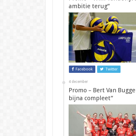
ambitie terug”
Facebook
Twitter
4 december
Promo – Bert Van Buggen
bijna compleet”