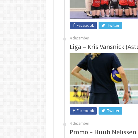
Facebook
Twitter
4 december
Liga – Kris Vansnick (Ast
Facebook
Twitter
4 december
Promo – Huub Nelissen 