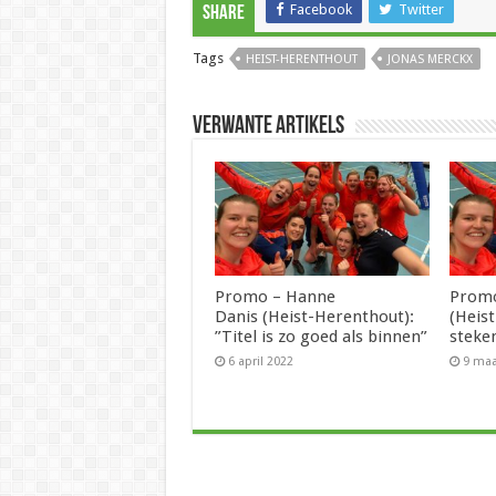
Facebook
Twitter
Share
Tags
HEIST-HERENTHOUT
JONAS MERCKX
Verwante artikels
Promo – Hanne
Promo
Danis (Heist-Herenthout):
(Heis
”Titel is zo goed als binnen”
steken
6 april 2022
9 maa