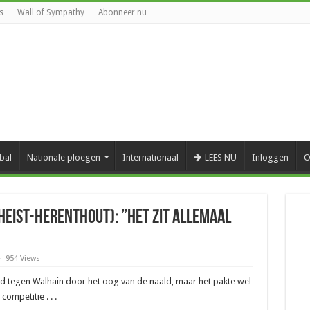
s
Wall of Sympathy
Abonneer nu
bal
Nationale ploegen
Internationaal
LEES NU
Inloggen
O
Heist-Herenthout): ”Het zit allemaal
954 Views
d tegen Walhain door het oog van de naald, maar het pakte wel
ompetitie . . .