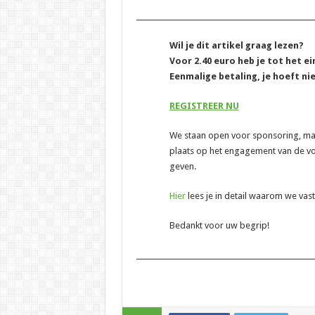
__________________________________________________
Wil je dit artikel graag lezen?
Voor 2.40 euro heb je tot het e
Eenmalige betaling, je hoeft ni
REGISTREER NU
We staan open voor sponsoring, maar 
plaats op het engagement van de vo
geven.
Hier
lees je in detail waarom we va
Bedankt voor uw begrip!
__________________________________________________