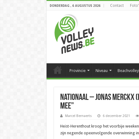
Contact
Foto’
DONDERDAG , 6 AUGUSTUS 2026
Provincie
Niveau
Beachvolley
Nationaal – Jonas Merckx (
mee”
Marcel Bernaerts
6 december 2021
Heist-Herenthout kroop het voorbije weeken
zijn negende opeenvolgende overwinning in c