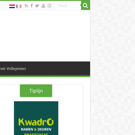
ver Volleynews
Tiplijn