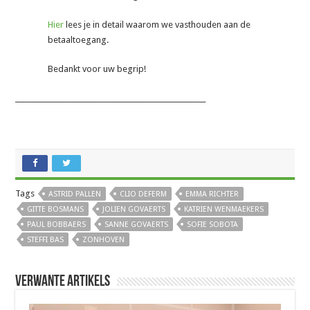
Hier
lees je in detail waarom we vasthouden aan de
betaaltoegang.
Bedankt voor uw begrip!
_______________________________________________________
Tags
ASTRID PALLEN
CLIO DEFERM
EMMA RICHTER
GITTE BOSMANS
JOLIEN GOVAERTS
KATRIEN WENMAEKERS
PAUL BOBBAERS
SANNE GOVAERTS
SOFIE SOBOTA
STEFFI BAS
ZONHOVEN
Verwante artikels