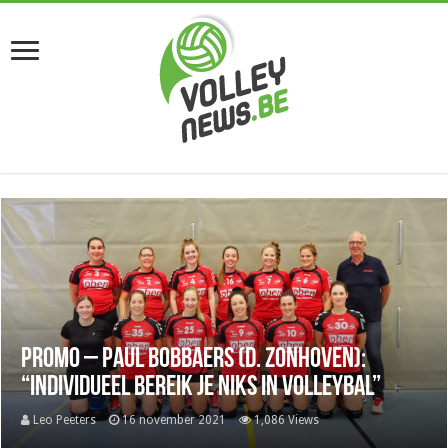
Promo – Paul Bobbaers (D. Zonhoven):
“Individueel bereik je niks in volleybal”
Leo Peeters
16 november 2021
1,086 Views