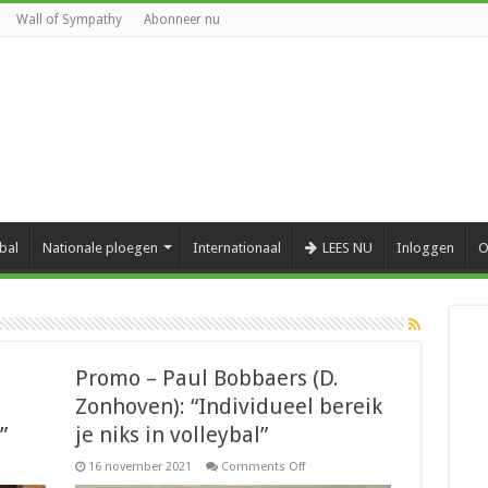
Wall of Sympathy
Abonneer nu
bal
Nationale ploegen
Internationaal
LEES NU
Inloggen
O
Promo – Paul Bobbaers (D.
Zonhoven): “Individueel bereik
”
je niks in volleybal”
on
16 november 2021
Comments Off
Promo