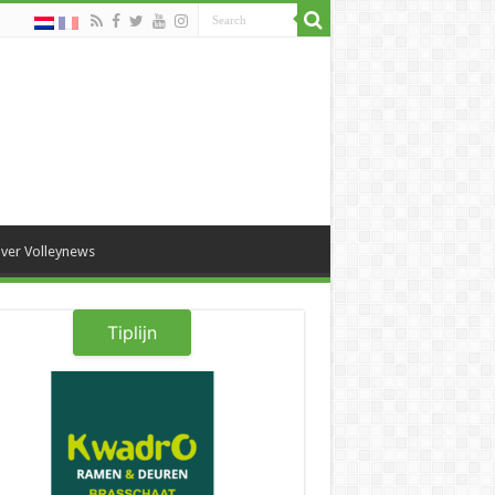
ver Volleynews
Tiplijn