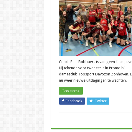
–
Paul
Bobbaers
(Davozon
Zonhoven):
“Echt
uniek,
twee
titels
in
Promo”
Coach Paul Bobbaers is van geen kleintje v
Hij tekende voor twee titels in Promo bij
damesclub Topsport Davozon Zonhoven. Er
nu weer nieuwe uitdagingen te wachten.
Lees meer »
Facebook
Twitter