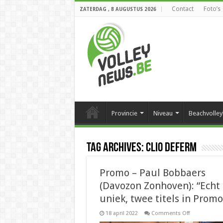
Contact
Foto’s
ZATERDAG , 8 AUGUSTUS 2026
Provincie
Niveau
Beachvolley
Tag Archives:
Clio Deferm
Promo – Paul Bobbaers
(Davozon Zonhoven): “Echt
uniek, twee titels in Promo
on
18 april 2022
Comments Off
Promo