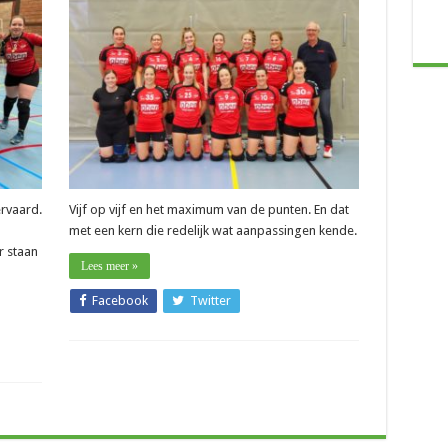
–
Paul
Bobbaers
(D.
Zonhoven):
“Individueel
bereik
je
niks
in
volleybal”
ervaard.
Vijf op vijf en het maximum van de punten. En dat
met een kern die redelijk wat aanpassingen kende.
 staan
Lees meer »
Facebook
Twitter