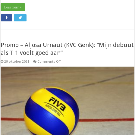
Lees meer »
Promo – Aljosa Urnaut (KVC Genk): “Mijn debuut
als T 1 voelt goed aan”
on
29 oktober 2021
Comments Off
Promo
–
Aljosa
Urnaut
(KVC
Genk):
“Mijn
debuut
als
T
1
voelt
goed
aan”