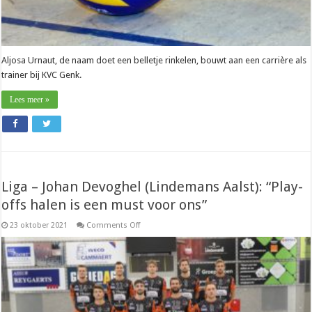
Aljosa Urnaut, de naam doet een belletje rinkelen, bouwt aan een carrière als
trainer bij KVC Genk.
Lees meer »
Liga – Johan Devoghel (Lindemans Aalst): “Play-
offs halen is een must voor ons”
on
23 oktober 2021
Comments Off
Liga
–
Johan
Devoghel
(Lindemans
Aalst):
“Play-
offs
halen