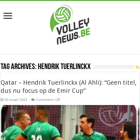
Tag Archives:
hendrik tuerlinckx
Qatar – Hendrik Tuerlinckx (Al Ahli): “Geen titel,
dus nu focus op de Emir Cup”
on
30 maart 2022
Comments Off
Qatar
–
Hendrik
Tuerlinckx
(Al
Ahli):
“Geen
titel,
dus