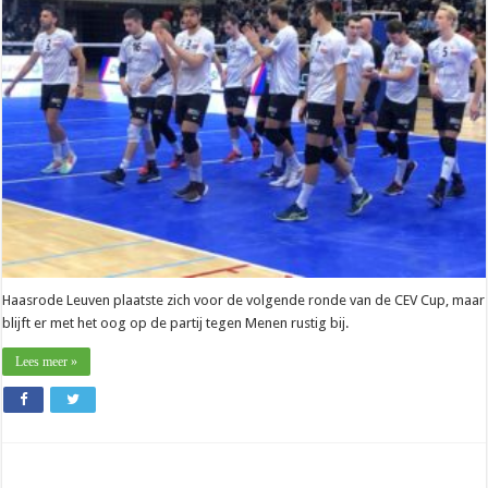
schreeuwt
Haasrode
Leuven
naar
1/16e
finales
CEV
Cup
Haasrode Leuven plaatste zich voor de volgende ronde van de CEV Cup, maar
blijft er met het oog op de partij tegen Menen rustig bij.
Lees meer »