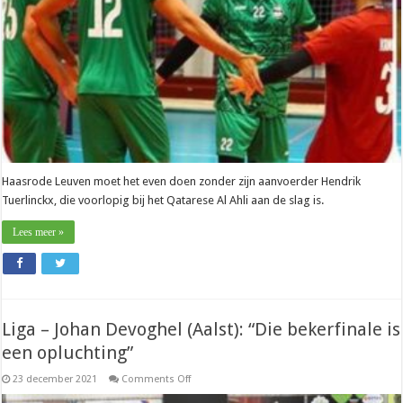
nu
focus
op
de
Emir
Cup”
Haasrode Leuven moet het even doen zonder zijn aanvoerder Hendrik
Tuerlinckx, die voorlopig bij het Qatarese Al Ahli aan de slag is.
Lees meer »
Liga – Johan Devoghel (Aalst): “Die bekerfinale is
een opluchting”
on
23 december 2021
Comments Off
Liga
–