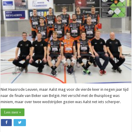
Johan
Devoghel
(Aalst):
“Die
bekerfinale
is
een
opluchting”
Niet Haasrode Leuven, maar Aalst mag voor de vierde keer in negen jaar tijd
naar de finale van Beker van België. Het verschil met de thuisploeg was
miniem, maar over twee wedstrijden gezien was Aalst net iets scherper.
Lees meer »