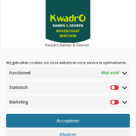
Kwadro Ramen & Deuren
Wij gebruiken cookies om onze website en onze service te optimaliseren.
Functioneel
Altijd actief
Statistisch
Contact
Statistisc
Over Volleynews
Marketing
Marketin
Abonneer nu
Accepteren
© Volleynews.be
2026
Algemene voorwaarden
|
Privacy
|
Cookies
|
Disclaimer
Afwijzen