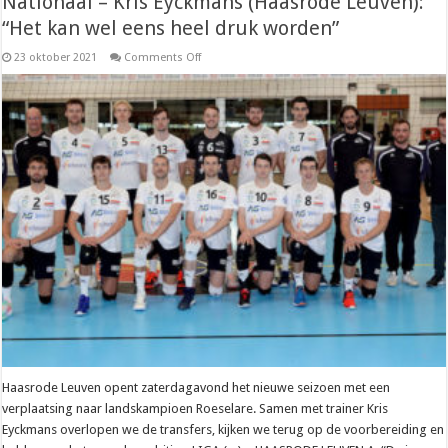
Nationaal – Kris Eyckmans (Haasrode Leuven):
“Het kan wel eens heel druk worden”
on
23 oktober 2021
Comments Off
Nationaal
–
Kris
Eyckmans
(Haasrode
Leuven):
“Het
kan
wel
eens
heel
druk
worden”
Haasrode Leuven opent zaterdagavond het nieuwe seizoen met een
verplaatsing naar landskampioen Roeselare. Samen met trainer Kris
Eyckmans overlopen we de transfers, kijken we terug op de voorbereiding en