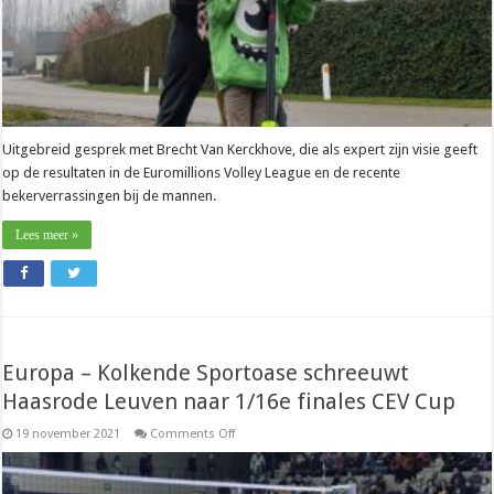
Uitgebreid gesprek met Brecht Van Kerckhove, die als expert zijn visie geeft
op de resultaten in de Euromillions Volley League en de recente
bekerverrassingen bij de mannen.
Lees meer »
Europa – Kolkende Sportoase schreeuwt
Haasrode Leuven naar 1/16e finales CEV Cup
on
19 november 2021
Comments Off
Europa
–
Kolkende
Sportoase