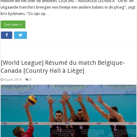
hebben we het over de ambities. LIGA (m) – HAASRODE LEUVEN A “De in- en
uitgaande transfers brengen een beetje een andere balans in de ploeg”, zegt
Kris Eyckmans. “Zo zijn op …
Lees meer »
[World League] Résumé du match Belgique-
Canada [Country Hall à Liège]
8 juni 2014
0