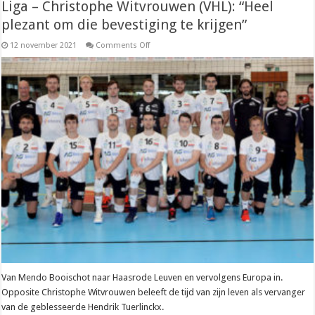
Liga – Christophe Witvrouwen (VHL): “Heel
plezant om die bevestiging te krijgen”
on
12 november 2021
Comments Off
Liga
–
Christophe
Witvrouwen
(VHL):
“Heel
plezant
om
die
bevestiging
te
krijgen”
Van Mendo Booischot naar Haasrode Leuven en vervolgens Europa in.
Opposite Christophe Witvrouwen beleeft de tijd van zijn leven als vervanger
van de geblesseerde Hendrik Tuerlinckx.