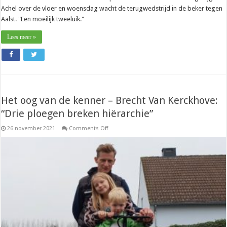
Achel over de vloer en woensdag wacht de terugwedstrijd in de beker tegen
Aalst. "Een moeilijk tweeluik."
Lees meer »
Het oog van de kenner – Brecht Van Kerckhove:
“Drie ploegen breken hiërarchie”
on
26 november 2021
Comments Off
Het
oog
van
de
kenner
–
Brecht
Van
Kerckhove:
“Drie
ploegen
breken
hiërarchie”