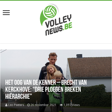
Het oog van de kenner – Brecht Van
Kerckhove: “Drie ploegen breken
hiërarchie”
Leo Peeters
26 november 2021
1,097 Views