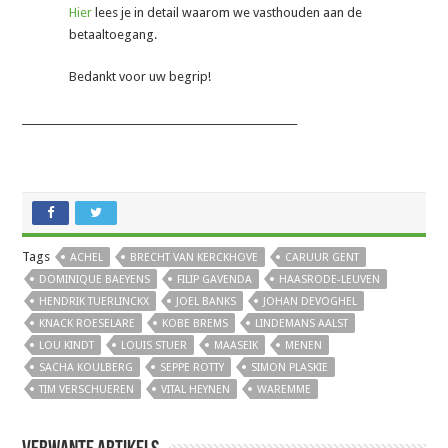
Hier
lees je in detail waarom we vasthouden aan de
betaaltoegang.
Bedankt voor uw begrip!
_______________________________________________________
Tags
ACHEL
BRECHT VAN KERCKHOVE
CARUUR GENT
DOMINIQUE BAEYENS
FILIP GAVENDA
HAASRODE-LEUVEN
HENDRIK TUERLINCKX
JOEL BANKS
JOHAN DEVOGHEL
KNACK ROESELARE
KOBE BREMS
LINDEMANS AALST
LOU KINDT
LOUIS STUER
MAASEIK
MENEN
SACHA KOULBERG
SEPPE ROTTY
SIMON PLASKIE
TIM VERSCHUEREN
VITAL HEYNEN
WAREMME