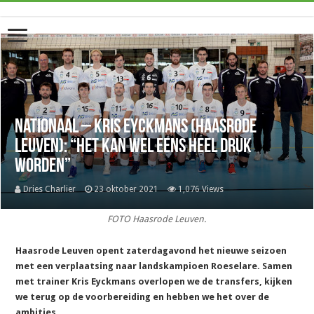
Nationaal – Kris Eyckmans (Haasrode
Leuven): “Het kan wel eens heel druk
worden”
Dries Charlier
23 oktober 2021
1,076 Views
FOTO Haasrode Leuven.
Haasrode Leuven opent zaterdagavond het nieuwe seizoen
met een verplaatsing naar landskampioen Roeselare. Samen
met trainer Kris Eyckmans overlopen we de transfers, kijken
we terug op de voorbereiding en hebben we het over de
ambities.