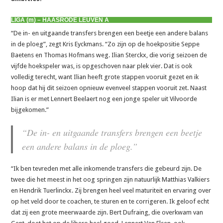
LIGA (m) – HAASRODE LEUVEN A
“De in- en uitgaande transfers brengen een beetje een andere balans
in de ploeg”, zegt Kris Eyckmans. “Zo zijn op de hoekpositie Seppe
Baetens en Thomas Hofmans weg. Ilian Sterckx, die vorig seizoen de
vijfde hoekspeler was, is opgeschoven naar plek vier. Dat is ook
volledig terecht, want Ilian heeft grote stappen vooruit gezet en ik
hoop dat hij dit seizoen opnieuw evenveel stappen vooruit zet. Naast
Ilian is er met Lennert Beelaert nog een jonge speler uit Vilvoorde
bijgekomen.”
“De in- en uitgaande transfers brengen een beetje
een andere balans in de ploeg.”
“Ik ben tevreden met alle inkomende transfers die gebeurd zijn. De
twee die het meest in het oog springen zijn natuurlijk Matthias Valkiers
en Hendrik Tuerlinckx. Zij brengen heel veel maturiteit en ervaring over
op het veld door te coachen, te sturen en te corrigeren. Ik geloof echt
dat zij een grote meerwaarde zijn. Bert Dufraing, die overkwam van