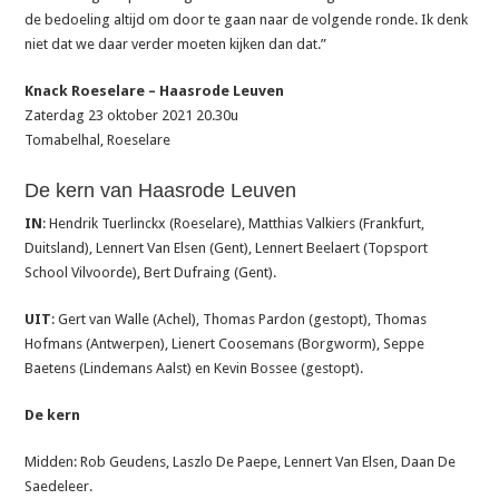
de bedoeling altijd om door te gaan naar de volgende ronde. Ik denk
niet dat we daar verder moeten kijken dan dat.”
Knack Roeselare – Haasrode Leuven
Zaterdag 23 oktober 2021 20.30u
Tomabelhal, Roeselare
De kern van Haasrode Leuven
IN
: Hendrik Tuerlinckx (Roeselare), Matthias Valkiers (Frankfurt,
Duitsland), Lennert Van Elsen (Gent), Lennert Beelaert (Topsport
School Vilvoorde), Bert Dufraing (Gent).
UIT
: Gert van Walle (Achel), Thomas Pardon (gestopt), Thomas
Hofmans (Antwerpen), Lienert Coosemans (Borgworm), Seppe
Baetens (Lindemans Aalst) en Kevin Bossee (gestopt).
De kern
Midden: Rob Geudens, Laszlo De Paepe, Lennert Van Elsen, Daan De
Saedeleer.