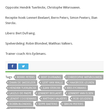
Opposite: Hendrik Tuerlinckx, Christophe Witvrouwen.
Receptie-hoek: Lennert Beelaert, Berre Peters, Simon Peeters, Ilian
Sterckx.
Libero: Bert Dufraing.
Spelverdeling: Robin Blondeel, Matthias Valkiers.
Trainer-coach: Kris Eyckmans.
Tags
BERRE PETERS
BERT DUFRAING
CHRISTOPHE WITVROUWEN
DAAN DE SAEDELEER
GERT VAN WALLE
HAASRODE-LEUVEN
HENDRIK TUERLINCKX
ILIAN STERCKX
KRIS EYCKMANS
LASZLO DE PAEPE
LENNERT BEELAERT
LENNERT VAN ELSEN
LIENERT COOSEMANS
MATTHIAS VALKIERS
ROB GEUDENS
ROBIN BLONDEEL
SEPPE BAETENS
SIMON PEETERS