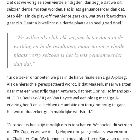
ziet dat we vorig seizoen vierde eindigden, dan zeg je dat we dit
seizoen derde moeten worden. Het is iets genuanceerder dan dat.
Stap één is in de play-off met vier te geraken, wat zwaarbevochten
gaat zijn. Daarna is wellicht die derde plaats een heel goed doel.”
“We willen als club elk seizoen beter doen in de
werking en in de resultaten, maar na onze vierde
plaats vorig seizoen is het is iets genuanceerder
dan dat.”
“In de beker ontmoeten we pas in de halve finale een Liga A-ploeg.
Als de hiërarchie gerespecteerd wordt, is dat Maaseik, maar we zitten
daar met een wedstrijd tegen Antwerp, dat met Oprins, Hofmans (ex-
VHL), De Beul (ex-VHL) en Van Heyste wel een ploeg met Liga A-
ervaring heeft en ze hebben de ambitie om terug omhoog te gaan.
Het wordt dus zeker geen makkelijke wedstrijd.”
“Europees is het altijd moeilijk om in te schatten. We spelen dit seizoen
de CEV-Cup, terwijl we de afgelopen drie jaar geplaatst waren voor
de Challenge Cup. We beginnen in november tegen Budva en daar is