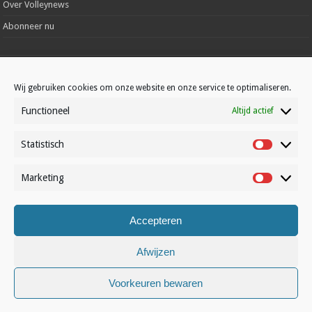
Over Volleynews
Abonneer nu
© Volleynews.be
2026
Algemene voorwaarden
|
Privacy
|
Cookies
|
Disclaimer
Wij gebruiken cookies om onze website en onze service te optimaliseren.
Functioneel
Altijd actief
Nederlands
Statistisch
Statistisc
Marketing
Marketin
Accepteren
Afwijzen
Voorkeuren bewaren