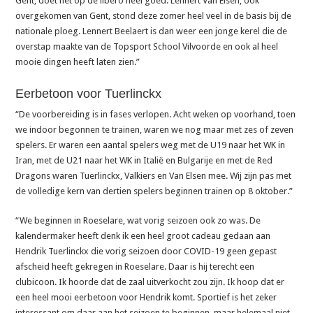
Gent, doet het op de libero heel goed. Lennert Van Elsen, ook
overgekomen van Gent, stond deze zomer heel veel in de basis bij de
nationale ploeg. Lennert Beelaert is dan weer een jonge kerel die de
overstap maakte van de Topsport School Vilvoorde en ook al heel
mooie dingen heeft laten zien.”
Eerbetoon voor Tuerlinckx
“De voorbereiding is in fases verlopen. Acht weken op voorhand, toen
we indoor begonnen te trainen, waren we nog maar met zes of zeven
spelers. Er waren een aantal spelers weg met de U19 naar het WK in
Iran, met de U21 naar het WK in Italië en Bulgarije en met de Red
Dragons waren Tuerlinckx, Valkiers en Van Elsen mee. Wij zijn pas met
de volledige kern van dertien spelers beginnen trainen op 8 oktober.”
“We beginnen in Roeselare, wat vorig seizoen ook zo was. De
kalendermaker heeft denk ik een heel groot cadeau gedaan aan
Hendrik Tuerlinckx die vorig seizoen door COVID-19 geen gepast
afscheid heeft gekregen in Roeselare. Daar is hij terecht een
clubicoon. Ik hoorde dat de zaal uitverkocht zou zijn. Ik hoop dat er
een heel mooi eerbetoon voor Hendrik komt. Sportief is het zeker
interessant om daar aan het seizoen te beginnen, maar helemaal niet