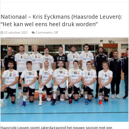
Nationaal – Kris Eyckmans (Haasrode Leuven):
“Het kan wel eens heel druk worden”
on
23 oktober 2021
Comments Off
Nationaal
–
Kris
Eyckmans
(Haasrode
Leuven):
“Het
kan
wel
eens
heel
druk
worden”
Haasrode Leuven opent zaterdagavond het nieuwe seizoen met een