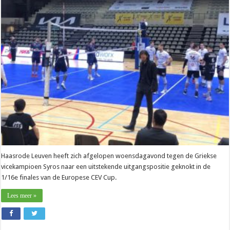
Lennert
Van
Elsen
(Haasrode
Leuven):
“Griekenland
wordt
anders”
Haasrode Leuven heeft zich afgelopen woensdagavond tegen de Griekse
vicekampioen Syros naar een uitstekende uitgangspositie geknokt in de
1/16e finales van de Europese CEV Cup.
Lees meer »