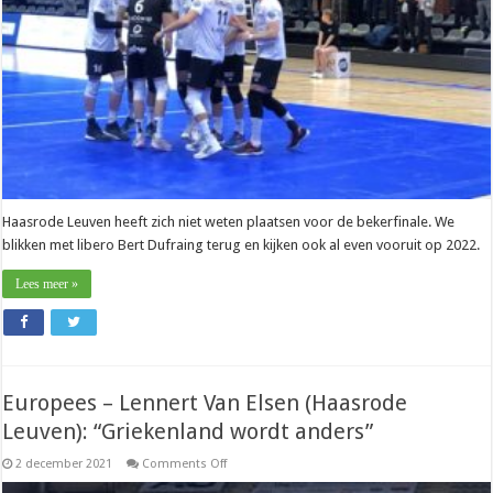
positief”
Haasrode Leuven heeft zich niet weten plaatsen voor de bekerfinale. We
blikken met libero Bert Dufraing terug en kijken ook al even vooruit op 2022.
Lees meer »
Europees – Lennert Van Elsen (Haasrode
Leuven): “Griekenland wordt anders”
on
2 december 2021
Comments Off
Europees
–