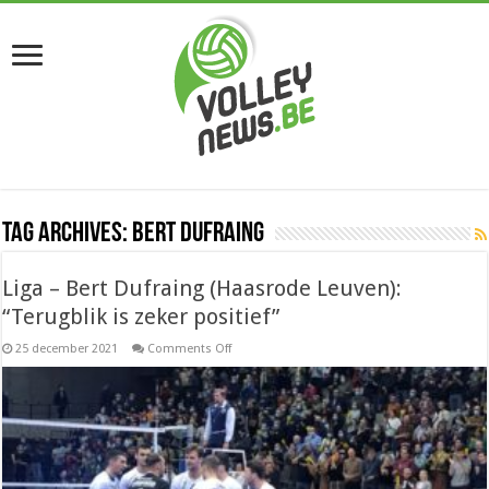
Tag Archives:
Bert Dufraing
Liga – Bert Dufraing (Haasrode Leuven):
“Terugblik is zeker positief”
on
25 december 2021
Comments Off
Liga
–
Bert
Dufraing
(Haasrode
Leuven):
“Terugblik
is
zeker