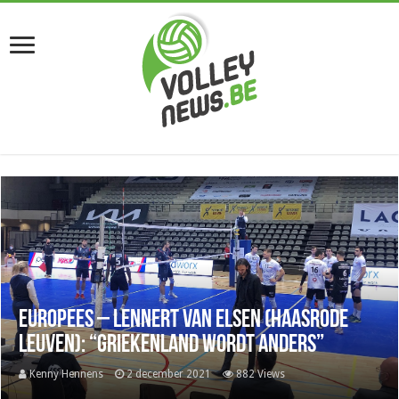
Europees – Lennert Van Elsen (Haasrode
Leuven): “Griekenland wordt anders”
Kenny Hennens
2 december 2021
882 Views