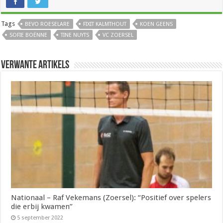
Tags
BEVO ROESELARE
FIXIT KALMTHOUT
KOEN GEENS
SOFIE BOËNNE
TINE NUYTS
VC ZOERSEL
Verwante artikels
Nationaal – Raf Vekemans (Zoersel): “Positief over spelers
die erbij kwamen”
5 september 2022