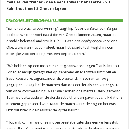
meisjes van trainer Koen Geens zowaar het sterke Fixit
Kalmthout met 3-2 het nakijken.
NATIONALE 1 (v) – VC ZOERSEL
“Een onverwachte overwinning”, zegt hij. “Voor de Beker van België
dachten we onze voet naast die van Gent te kunnen zetten, maar dat
draaide helemaal anders uit. Die 0-3 was een
reality check
voor ons.
Oké, we waren niet compleet, maar het zaaide toch twijfel na een
moeilijke voorbereiding met een beperkte kern.”
“We hebben op een mooie manier geantwoord tegen Fixit Kalmthout.
Ik had er eerlijk gezegd niet op gerekend en ik achtte Kalmthout en
Bevo Roeselare, tegenstander dit weekend, misschien te hoog
gegrepen. Ik zag beide matchen dan ook eerder als een verlengstuk
van onze voorbereiding. Maar we hebben ons mentaal sterk getoond.
Toen we de tweede en de derde set uit handen gaven, dacht ik dat ons
moment gepasseerd was. Maar de match kantelde nog en het was
Fixit dat brak in de beslissende vijfde beurt.”
“Hopelijk kunnen we onze mooie prestatie zaterdag een verlengstuk
geven. Fixit Kalmthout is niet van de minste. Als je de ploeg op papier