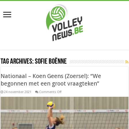
Tag Archives:
Sofie Boënne
Nationaal – Koen Geens (Zoersel): “We
begonnen met een groot vraagteken”
on
24 november 2021
Comments Off
Nationaal
–
Koen
Geens
(Zoersel):
“We
begonnen
met
een