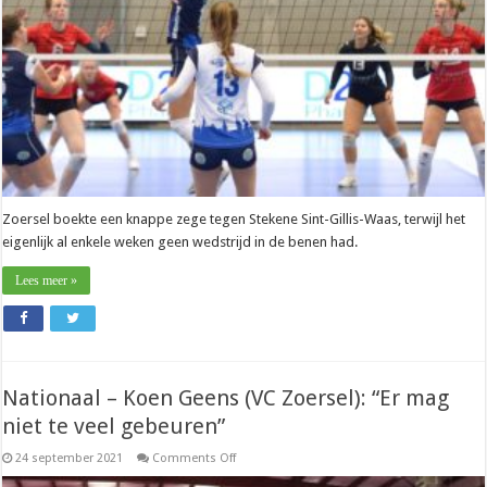
groot
vraagteken”
Zoersel boekte een knappe zege tegen Stekene Sint-Gillis-Waas, terwijl het
eigenlijk al enkele weken geen wedstrijd in de benen had.
Lees meer »
Nationaal – Koen Geens (VC Zoersel): “Er mag
niet te veel gebeuren”
on
24 september 2021
Comments Off
Nationaal
–