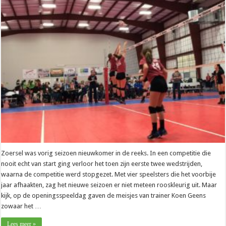
Koen
Geens
(VC
Zoersel):
“Er
mag
niet
te
veel
gebeuren”
Zoersel was vorig seizoen nieuwkomer in de reeks. In een competitie die
nooit echt van start ging verloor het toen zijn eerste twee wedstrijden,
waarna de competitie werd stopgezet. Met vier speelsters die het voorbije
jaar afhaakten, zag het nieuwe seizoen er niet meteen rooskleurig uit. Maar
kijk, op de openingsspeeldag gaven de meisjes van trainer Koen Geens
zowaar het …
Lees meer »