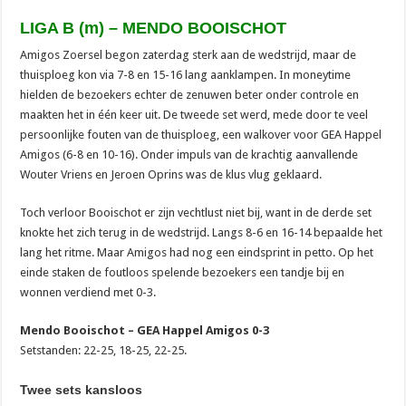
LIGA B (m) – MENDO BOOISCHOT
Amigos Zoersel begon zaterdag sterk aan de wedstrijd, maar de
thuisploeg kon via 7-8 en 15-16 lang aanklampen. In moneytime
hielden de bezoekers echter de zenuwen beter onder controle en
maakten het in één keer uit. De tweede set werd, mede door te veel
persoonlijke fouten van de thuisploeg, een walkover voor GEA Happel
Amigos (6-8 en 10-16). Onder impuls van de krachtig aanvallende
Wouter Vriens en Jeroen Oprins was de klus vlug geklaard.
Toch verloor Booischot er zijn vechtlust niet bij, want in de derde set
knokte het zich terug in de wedstrijd. Langs 8-6 en 16-14 bepaalde het
lang het ritme. Maar Amigos had nog een eindsprint in petto. Op het
einde staken de foutloos spelende bezoekers een tandje bij en
wonnen verdiend met 0-3.
Mendo Booischot – GEA Happel Amigos 0-3
Setstanden: 22-25, 18-25, 22-25.
Twee sets kansloos