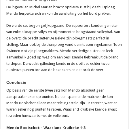
De ingevallen Michel Mariën bracht opnieuw rust bij de thuisploeg.
Mendo herpakte zich en kon de aansluiting op het bord prikken.
De vierde set begon gelijkopgaand. De supporters konden genieten
van enkele knappe rally’s en bij momenten hoogstaand volleybal. Aan
de overzijde bracht setter De Beleyr zijn ploegmaats perfect in
stelling. Maar ook bij de thuisploeg vond de intussen ingekomen Toon
Swinnen vlot zijn ploegmakkers. Mendo verdedigde sterk en leek
aanvankelijk goed op weg om een beslissende tiebreak uit de brand
te slepen. De wedstrijdleiding kende in de slotfase echter twee
dubieuze punten toe aan de bezoekers en dat brak de veer.
Conclusie
Op basis van de eerste twee sets kon Mendo absoluut geen
aanspraak maken op punten. Na een spannende matcheinde kon
Mendo Booischot alleen maar teleurgesteld zijn. En terecht, want er
waren zeker nog punten te rapen. Waasland Kruibeke keerde alvast
tevreden huiswaarts met de volle buit.
Mendo Booischot – Waasland Kruibeke 1-3