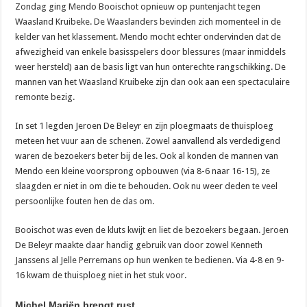
Zondag ging Mendo Booischot opnieuw op puntenjacht tegen
Waasland Kruibeke. De Waaslanders bevinden zich momenteel in de
kelder van het klassement. Mendo mocht echter ondervinden dat de
afwezigheid van enkele basisspelers door blessures (maar inmiddels
weer hersteld) aan de basis ligt van hun onterechte rangschikking. De
mannen van het Waasland Kruibeke zijn dan ook aan een spectaculaire
remonte bezig.
In set 1 legden Jeroen De Beleyr en zijn ploegmaats de thuisploeg
meteen het vuur aan de schenen. Zowel aanvallend als verdedigend
waren de bezoekers beter bij de les. Ook al konden de mannen van
Mendo een kleine voorsprong opbouwen (via 8-6 naar 16-15), ze
slaagden er niet in om die te behouden. Ook nu weer deden te veel
persoonlijke fouten hen de das om.
Booischot was even de kluts kwijt en liet de bezoekers begaan. Jeroen
De Beleyr maakte daar handig gebruik van door zowel Kenneth
Janssens al Jelle Perremans op hun wenken te bedienen. Via 4-8 en 9-
16 kwam de thuisploeg niet in het stuk voor.
Michel Mariën brengt rust