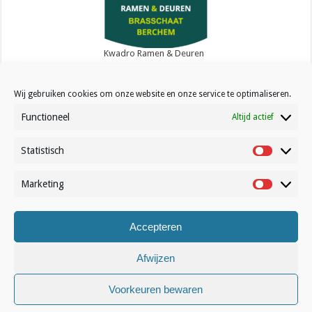
Kwadro Ramen & Deuren
Wij gebruiken cookies om onze website en onze service te optimaliseren.
Functioneel
Altijd actief
Statistisch
Contact
Statistisc
Over Volleynews
Marketing
Marketin
Abonneer nu
Accepteren
© Volleynews.be
2026
Algemene voorwaarden
|
Privacy
|
Cookies
|
Disclaimer
Afwijzen
Nederlands
Voorkeuren bewaren