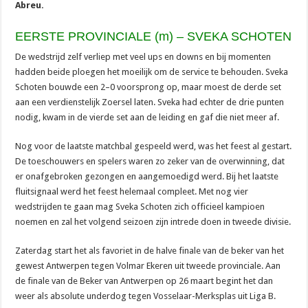
Abreu.
EERSTE PROVINCIALE (m) – SVEKA SCHOTEN
De wedstrijd zelf verliep met veel ups en downs en bij momenten
hadden beide ploegen het moeilijk om de service te behouden. Sveka
Schoten bouwde een 2–0 voorsprong op, maar moest de derde set
aan een verdienstelijk Zoersel laten. Sveka had echter de drie punten
nodig, kwam in de vierde set aan de leiding en gaf die niet meer af.
Nog voor de laatste matchbal gespeeld werd, was het feest al gestart.
De toeschouwers en spelers waren zo zeker van de overwinning, dat
er onafgebroken gezongen en aangemoedigd werd. Bij het laatste
fluitsignaal werd het feest helemaal compleet. Met nog vier
wedstrijden te gaan mag Sveka Schoten zich officieel kampioen
noemen en zal het volgend seizoen zijn intrede doen in tweede divisie.
Zaterdag start het als favoriet in de halve finale van de beker van het
gewest Antwerpen tegen Volmar Ekeren uit tweede provinciale. Aan
de finale van de Beker van Antwerpen op 26 maart begint het dan
weer als absolute underdog tegen Vosselaar-Merksplas uit Liga B.