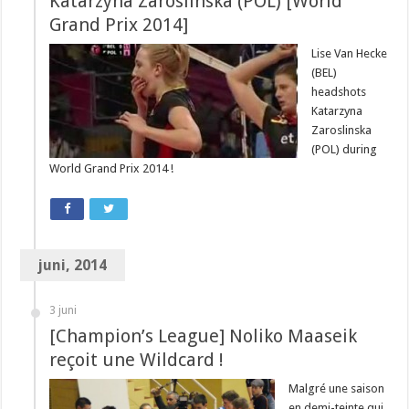
Katarzyna Zaroslinska (POL) [World
Grand Prix 2014]
Lise Van Hecke
(BEL)
headshots
Katarzyna
Zaroslinska
(POL) during
World Grand Prix 2014 !
juni, 2014
3 juni
[Champion’s League] Noliko Maaseik
reçoit une Wildcard !
Malgré une saison
en demi-teinte qui