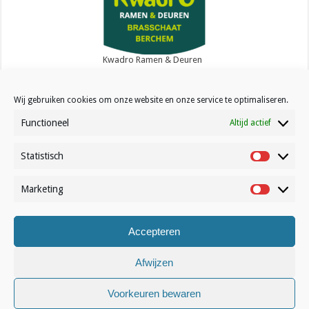
Kwadro Ramen & Deuren
Wij gebruiken cookies om onze website en onze service te optimaliseren.
Functioneel
Altijd actief
Statistisch
Contact
Statistisc
Over Volleynews
Marketing
Marketin
Abonneer nu
Accepteren
© Volleynews.be
2026
Algemene voorwaarden
|
Privacy
|
Cookies
|
Disclaimer
Afwijzen
Français
Nederlands
Voorkeuren bewaren