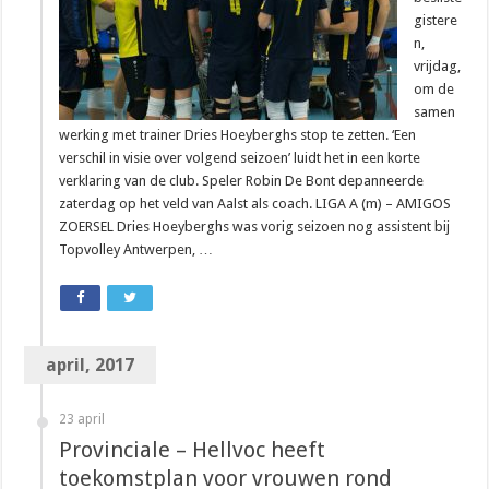
gistere
n,
vrijdag,
om de
samen
werking met trainer Dries Hoeyberghs stop te zetten. ‘Een
verschil in visie over volgend seizoen’ luidt het in een korte
verklaring van de club. Speler Robin De Bont depanneerde
zaterdag op het veld van Aalst als coach. LIGA A (m) – AMIGOS
ZOERSEL Dries Hoeyberghs was vorig seizoen nog assistent bij
Topvolley Antwerpen, …
april, 2017
23 april
Provinciale – Hellvoc heeft
toekomstplan voor vrouwen rond