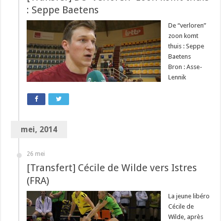
: Seppe Baetens
De “verloren”
zoon komt
thuis : Seppe
Baetens
Bron : Asse-
Lennik
mei, 2014
26 mei
[Transfert] Cécile de Wilde vers Istres
(FRA)
La jeune libéro
Cécile de
Wilde, après