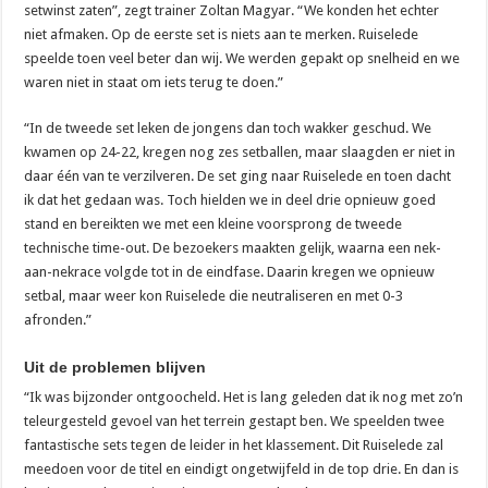
setwinst zaten”, zegt trainer Zoltan Magyar. “We konden het echter
niet afmaken. Op de eerste set is niets aan te merken. Ruiselede
speelde toen veel beter dan wij. We werden gepakt op snelheid en we
waren niet in staat om iets terug te doen.”
“In de tweede set leken de jongens dan toch wakker geschud. We
kwamen op 24-22, kregen nog zes setballen, maar slaagden er niet in
daar één van te verzilveren. De set ging naar Ruiselede en toen dacht
ik dat het gedaan was. Toch hielden we in deel drie opnieuw goed
stand en bereikten we met een kleine voorsprong de tweede
technische time-out. De bezoekers maakten gelijk, waarna een nek-
aan-nekrace volgde tot in de eindfase. Daarin kregen we opnieuw
setbal, maar weer kon Ruiselede die neutraliseren en met 0-3
afronden.”
Uit de problemen blijven
“Ik was bijzonder ontgoocheld. Het is lang geleden dat ik nog met zo’n
teleurgesteld gevoel van het terrein gestapt ben. We speelden twee
fantastische sets tegen de leider in het klassement. Dit Ruiselede zal
meedoen voor de titel en eindigt ongetwijfeld in de top drie. En dan is