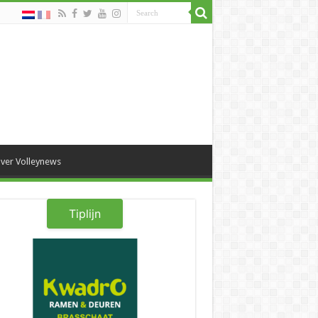
ver Volleynews
Tiplijn