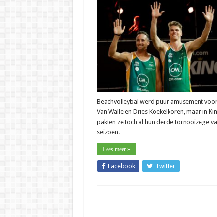
–
Van
Walle-
Koekelko
“We
willen
het
nog
altijd
goed
doen”
Beachvolleybal werd puur amusement voo
Van Walle en Dries Koekelkoren, maar in Ki
pakten ze toch al hun derde tornooizege va
seizoen.
Lees meer »
Facebook
Twitter