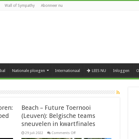
Wall of Sympathy
Abonneer nu
bal
Nationale ploegen
Internationaal
LEES NU
Inloggen
O
oren:
Beach – Future Toernooi
goed
(Leuven): Belgische teams
sneuvelen in kwartfinales
on
29 juli 2022
Comments Off
Beach