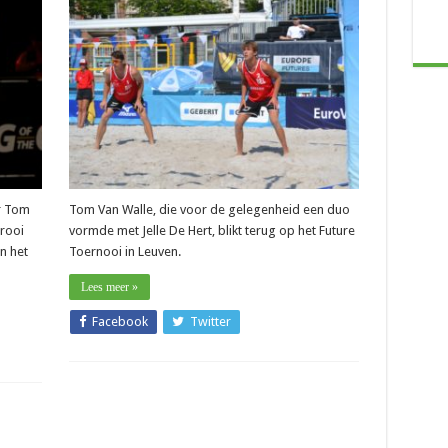
–
Future
Toernooi
ren:
(Leuven):
Belgische
teams
sneuvelen
in
kwartfinales
r Tom
Tom Van Walle, die voor de gelegenheid een duo
nrooi
vormde met Jelle De Hert, blikt terug op het Future
n het
Toernooi in Leuven.
Lees meer »
Facebook
Twitter