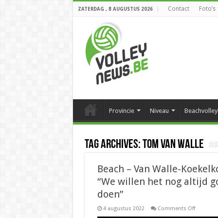
Contact
Foto’s
ZATERDAG , 8 AUGUSTUS 2026
Provincie
Niveau
Beachvolley
Tag Archives:
Tom Van Walle
Beach – Van Walle-Koekelk
“We willen het nog altijd 
doen”
on
4 augustus 2022
Comments Off
Beach