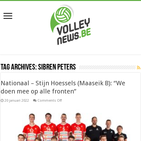
Tag Archives:
Sibren Peters
Nationaal – Stijn Hoessels (Maaseik B): “We
doen mee op alle fronten”
on
20 januari 2022
Comments Off
Nationaal
–
Stijn
Hoessels
(Maaseik
B):
“We
doen
mee