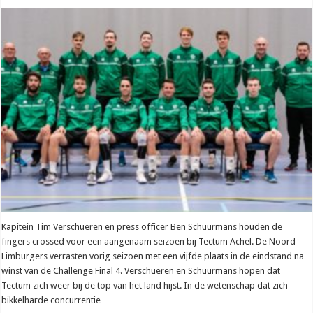
Liga
–
Tectum
Achel
maakt
opnieuw
jacht
op
een
vijfde
plaats
Kapitein Tim Verschueren en press officer Ben Schuurmans houden de
fingers crossed voor een aangenaam seizoen bij Tectum Achel. De Noord-
Limburgers verrasten vorig seizoen met een vijfde plaats in de eindstand na
winst van de Challenge Final 4. Verschueren en Schuurmans hopen dat
Tectum zich weer bij de top van het land hijst. In de wetenschap dat zich
bikkelharde concurrentie …