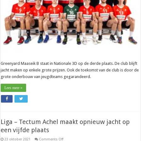
op
alle
fronten”
Greenyard Maaseik B staat in Nationale 3D op de derde plaats. De club blijft
jacht maken op enkele grote prijzen. Ook de toekomst van de club is door de
grote onderbouw van jeugdteams gegarandeerd.
Lees meer »
Liga – Tectum Achel maakt opnieuw jacht op
een vijfde plaats
on
23 oktober 2021
Comments Off