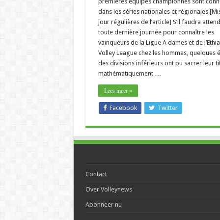
premières équipes championnes sont conn
dans les séries nationales et régionales [Mi
jour régulières de l’article] S’il faudra attend
toute dernière journée pour connaître les
vainqueurs de la Ligue A dames et de l’Ethia
Volley League chez les hommes, quelques 
des divisions inférieurs ont pu sacrer leur ti
mathématiquement …
Lees meer »
Facebook
Twitter
Contact
Over Volleynews
Abonneer nu