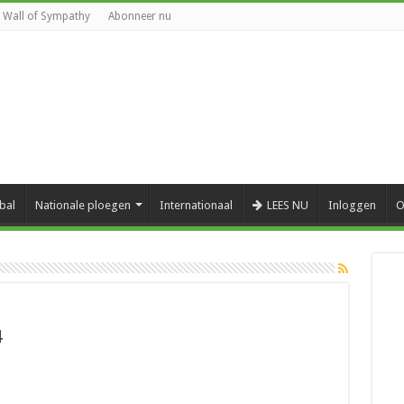
Wall of Sympathy
Abonneer nu
bal
Nationale ploegen
Internationaal
LEES NU
Inloggen
O
4