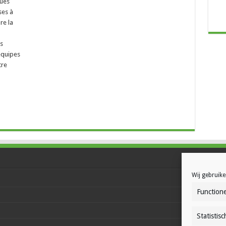
ues
ses à
re la
s
équipes
tre
Wij gebruike
Functione
Statistisc