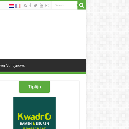
ver Volleynews
Tiplijn