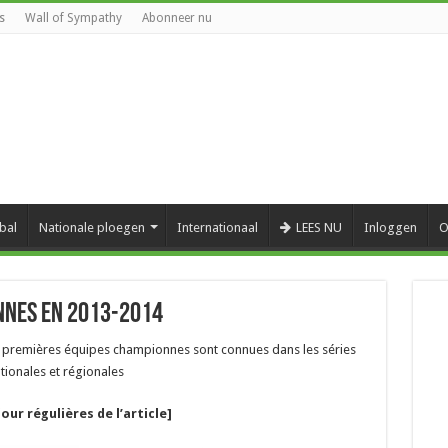
s
Wall of Sympathy
Abonneer nu
bal
Nationale ploegen
Internationaal
LEES NU
Inloggen
O
nnes en 2013-2014
s premières équipes championnes sont connues dans les séries
tionales et régionales
jour régulières de l’article]