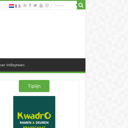
ver Volleynews
Tiplijn