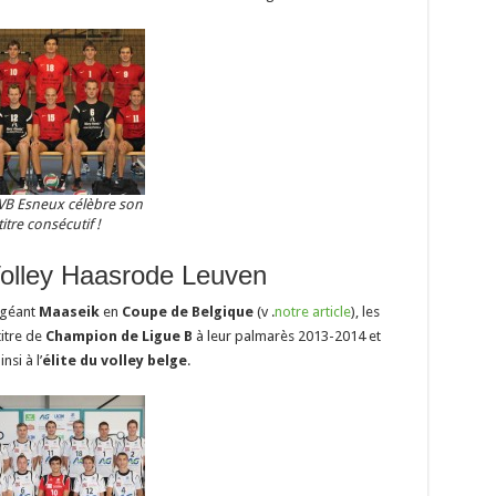
VB Esneux célèbre son
titre consécutif !
Volley Haasrode Leuven
e géant
Maaseik
en
Coupe de Belgique
(v .
notre article
), les
titre de
Champion de Ligue B
à leur palmarès 2013-2014 et
nsi à l’
élite du volley belge
.