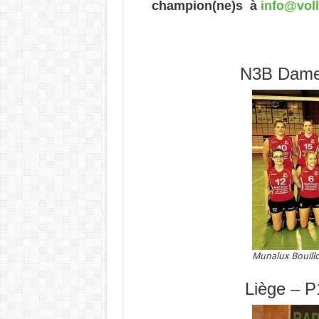
champion(ne)s à
info@vol
N3B Dames
Munalux Bouill
Liège – P