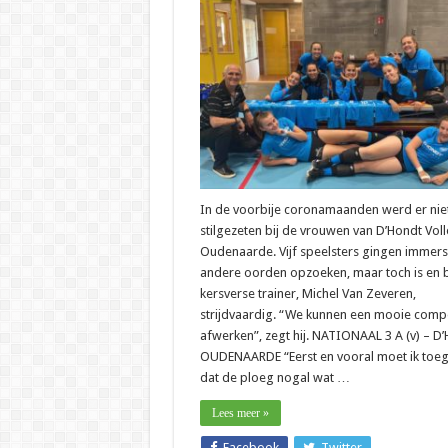
–
Michel
Van
Zever
(Oude
“Kans
laten
liggen
In de voorbije coronamaanden werd er nie
stilgezeten bij de vrouwen van D’Hondt Voll
Oudenaarde. Vijf speelsters gingen immers
andere oorden opzoeken, maar toch is en bl
kersverse trainer, Michel Van Zeveren,
strijdvaardig. “We kunnen een mooie compe
afwerken”, zegt hij. NATIONAAL 3 A (v) – 
OUDENAARDE “Eerst en vooral moet ik toe
dat de ploeg nogal wat …
Lees meer »
Facebook
Twitter