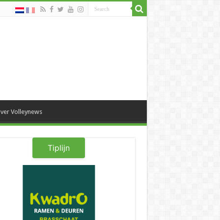
ver Volleynews
Tiplijn