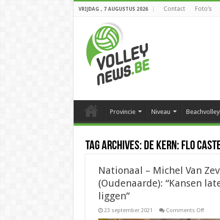
Contact
Foto’s
VRIJDAG , 7 AUGUSTUS 2026
Provincie
Niveau
Beachvolley
Tag Archives:
De kern: Flo Cast
Nationaal – Michel Van Ze
(Oudenaarde): “Kansen lat
liggen”
on
23 september 2021
Comments Off
Nation