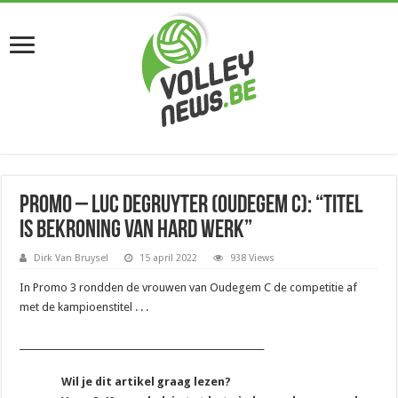
Promo – Luc Degruyter (Oudegem C): “Titel
is bekroning van hard werk”
Dirk Van Bruysel
15 april 2022
938 Views
In Promo 3 rondden de vrouwen van Oudegem C de competitie af
met de kampioenstitel . . .
_______________________________________________________
Wil je dit artikel graag lezen?