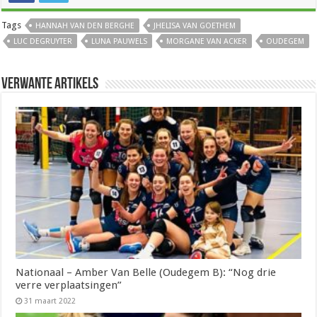
Tags
HANNAH VAN DEN BERGHE
JHELISA VAN GOETHEM
LUC DEGRUYTER
LUNA PAUWELS
MORGANE VAN ACKER
OUDEGEM
Verwante artikels
Nationaal – Amber Van Belle (Oudegem B): “Nog drie
verre verplaatsingen”
31 maart 2022