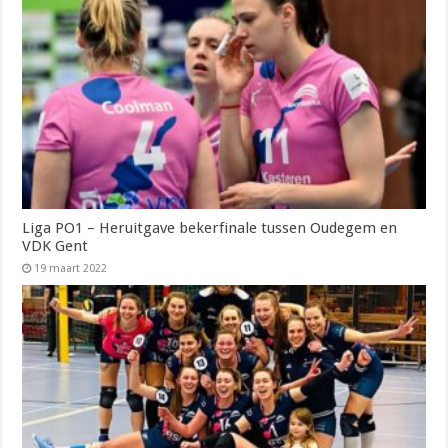
Liga PO1 – Heruitgave bekerfinale tussen Oudegem en
VDK Gent
19 maart 2022