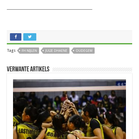
_______________________________________________________
Tags
FH NIJLEN
JULIE DHAENE
OUDEGEM
Verwante artikels