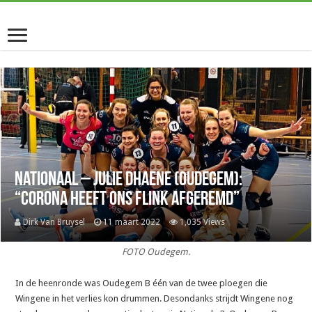
Nationaal – Julie Dhaene (Oudegem):
“Corona heeft ons flink afgeremd”
Dirk Van Bruysel
11 maart 2022
1,035 Views
FOTO Oudegem.
In de heenronde was Oudegem B één van de twee ploegen die
Wingene in het verlies kon drummen. Desondanks strijdt Wingene nog