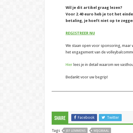
Wil je dit artikel graag lezen?
Voor 2.40 euro heb je tot het eind
betaling, je hoeft niet op te zegge
REGISTREER NU
We staan open voor sponsoring, maar wil
het engagement van de volleybalcommun
Hier
lees je in detail waarom we vasth
Bedankt voor uw begrip!
______________________________________________________
Facebook
Twitter
Share
Tags
JEF LEMMENS
WIJGMAAL