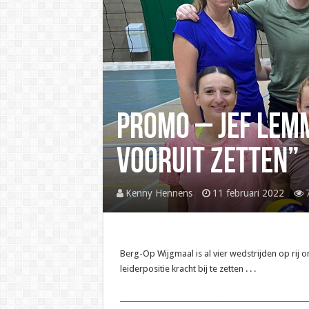
Promo – Jef Lemm
vooruit zetten”
Kenny Hennens
11 februari 2022
Berg-Op Wijgmaal is al vier wedstrijden op rij 
leiderpositie kracht bij te zetten . . .
______________________________________________________