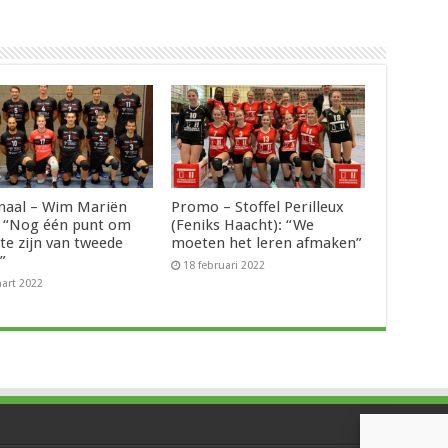
naal – Wim Mariën
Promo – Stoffel Perilleux
): “Nog één punt om
(Feniks Haacht): “We
te zijn van tweede
moeten het leren afmaken”
”
18 februari 2022
art 2022