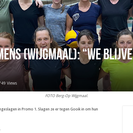
ens (Wijgmaal): “We blijv
749 Views
FOTO Berg-Op Wijgmaal.
ongeslagen in Promo 1. Slagen ze er tegen Gooik in om hun
_