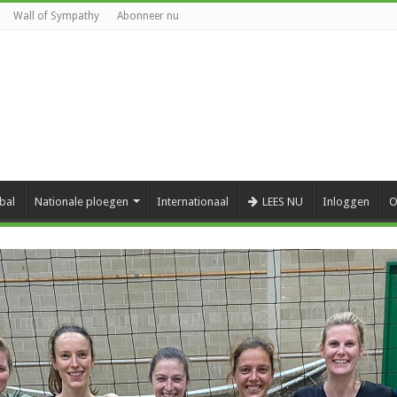
Wall of Sympathy
Abonneer nu
bal
Nationale ploegen
Internationaal
LEES NU
Inloggen
O